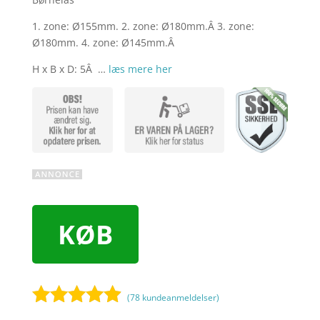
1. zone: Ø155mm. 2. zone: Ø180mm.Â 3. zone:
Ø180mm. 4. zone: Ø145mm.Â
H x B x D: 5Â …
læs mere her
KØB
(
78
kundeanmeldelser)
Bedømt