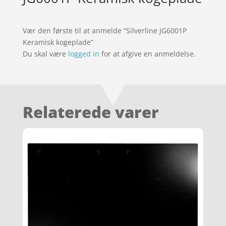
Vær den første til at anmelde “Silverline JG6001P
Keramisk kogeplade”
Du skal være
logged in
for at afgive en anmeldelse.
Relaterede varer