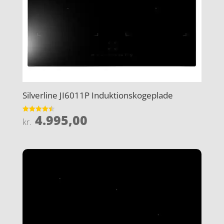
Silverline JI6011P Induktionskogeplade
4.995,00
Vurderet
kr.
4.5
ud af 5