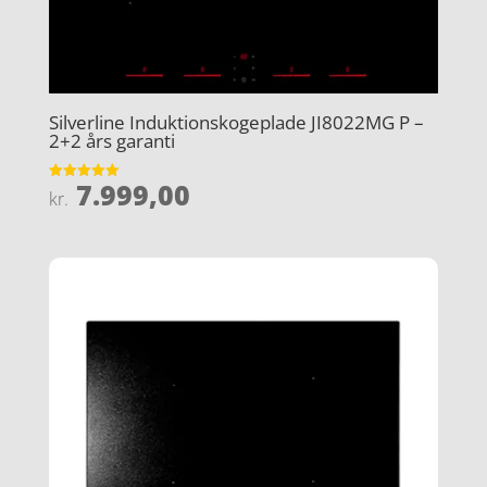
Silverline Induktionskogeplade JI8022MG P –
2+2 års garanti
7.999,00
Vurderet
kr.
5
ud af 5