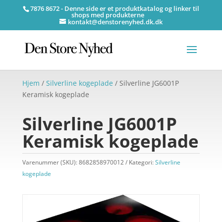
7876 8672 - Denne side er et produktkatalog og linker til
shops med produkterne
kontakt@denstorenyhed.dk.dk
Hjem
/
Silverline kogeplade
/ Silverline JG6001P
Keramisk kogeplade
Silverline JG6001P
Keramisk kogeplade
Varenummer (SKU):
8682858970012
Kategori:
Silverline
kogeplade