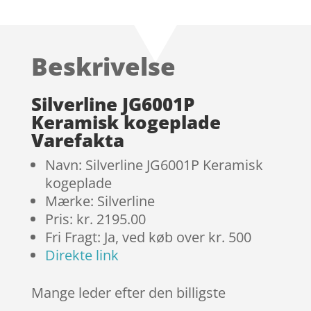
som
4.8
ud af 5
baseret på
Beskrivelse
kundebedø
mmelser
Silverline JG6001P
Keramisk kogeplade
Varefakta
Navn: Silverline JG6001P Keramisk
kogeplade
Mærke: Silverline
Pris: kr. 2195.00
Fri Fragt: Ja, ved køb over kr. 500
Direkte link
Mange leder efter den billigste