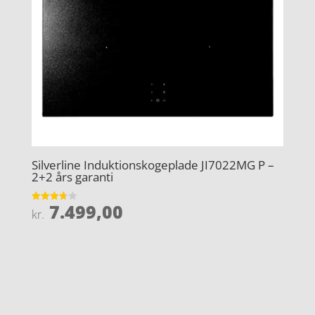
Silverline Induktionskogeplade JI7022MG P –
2+2 års garanti
7.499,00
Vurderet
kr.
3.7
ud af 5