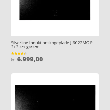
Silverline Induktionskogeplade JI6022MG P –
2+2 års garanti
6.999,00
Vurderet
kr.
4.3
ud af 5