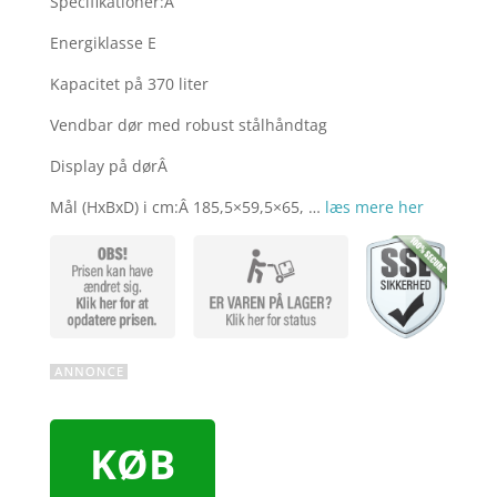
Specifikationer:Â
Energiklasse E
Kapacitet på 370 liter
Vendbar dør med robust stålhåndtag
Display på dørÂ
Mål (HxBxD) i cm:Â 185,5×59,5×65, …
læs mere her
KØB