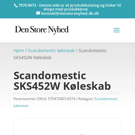
7876 8672 - Denne side er et produktkatalog og linker til
shops med produkterne
kontakt@denstorenyhed.dk.dk
Hjem
/
Scandomestic køleskab
/ Scandomestic
SKS452W Køleskab
Scandomestic
SKS452W Køleskab
Varenummer (SKU):
5704704014374
Kategori:
Scandomestic
køleskab