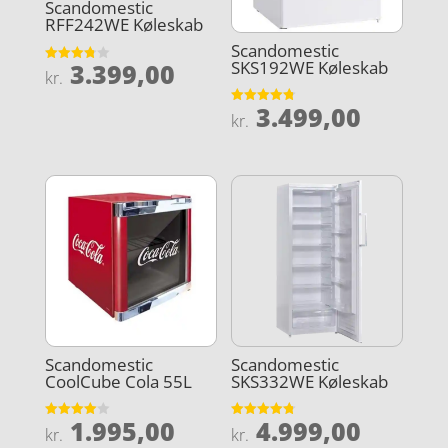
Scandomestic
RFF242WE Køleskab
Scandomestic
SKS192WE Køleskab
3.399,00
Vurderet
kr.
3.8
ud af 5
3.499,00
Vurderet
kr.
4.8
ud af 5
Scandomestic
Scandomestic
CoolCube Cola 55L
SKS332WE Køleskab
1.995,00
4.999,00
Vurderet
Vurderet
kr.
kr.
4
4.8