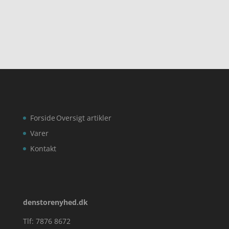
ud af 5
ud af 5
Forside
Oversigt artikler
Varer
Kontakt
denstorenyhed.dk
Tlf: 7876 8672