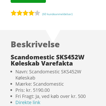
(
60
kundeanmeldelser)
Bedømt
som
4
ud af 5
baseret
Beskrivelse
på
kundebed
ømmels
Scandomestic SKS452W
er
Køleskab Varefakta
Navn: Scandomestic SKS452W
Køleskab
Mærke: Scandomestic
Pris: kr. 5190.00
Fri Fragt: Ja, ved køb over kr. 500
Direkte link