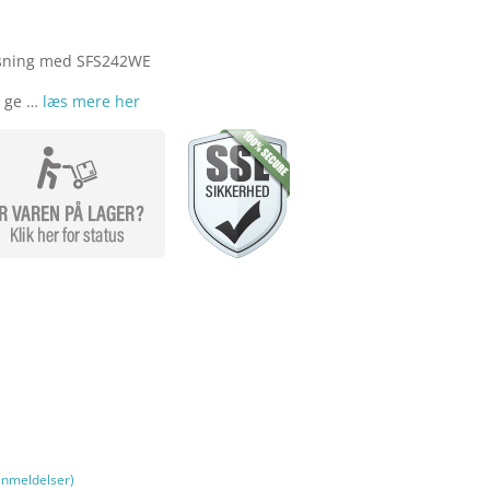
løsning med SFS242WE
r ge …
læs mere her
nmeldelser)