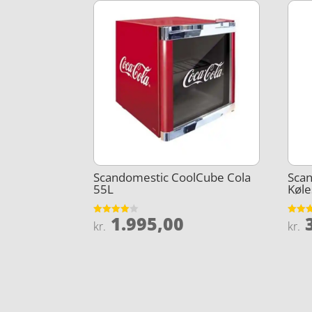
Scandomestic CoolCube Cola
Sca
55L
Køl
1.995,00
3
Vurderet
Vurder
kr.
kr.
4
4.5
ud af 5
ud af 