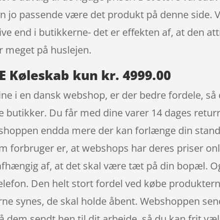
kan jo passende være det produkt på denne side. V
e end i butikkerne- det er effekten af, at den att
 meget på huslejen.
 Køleskab kun kr. 4999.00
ine i en dansk webshop, er der bedre fordele, så
ske butikker. Du får med dine varer 14 dages returr
ver shoppen endda mere der kan forlænge din sta
om forbruger er, at webshops har deres priser on
 afhængig af, at det skal være tæt på din bopæl.
lefon. Den helt stort fordel ved købe produkterne 
erne synes, de skal holde åbent. Webshoppen sende
få dem sendt hen til dit arbejde, så du kan frit væ