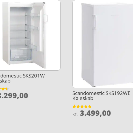
ndomestic SKS201W
eskab
Scandomestic SKS192WE
.299,00
et
Køleskab
5
3.499,00
Vurderet
kr.
4.8
ud af 5