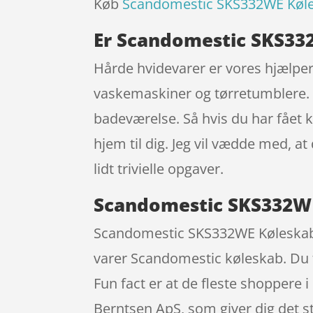
Køb
Scandomestic SKS332WE Køl
Er Scandomestic SKS33
Hårde hvidevarer er vores hjælper
vaskemaskiner og tørretumblere. H
badeværelse. Så hvis du har fået 
hjem til dig. Jeg vil vædde med, a
lidt trivielle opgaver.
Scandomestic SKS332W
Scandomestic SKS332WE Køleskab 
varer Scandomestic køleskab. Du få
Fun fact er at de fleste shopper
Berntsen ApS, som giver dig det sto