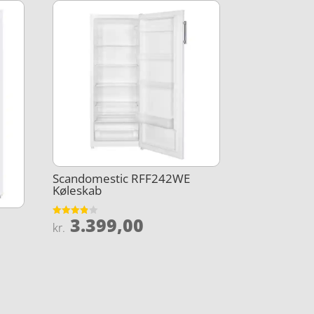
Scandomestic RFF242WE
Køleskab
3.399,00
Vurderet
kr.
3.8
ud af 5