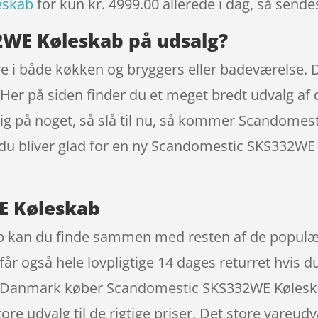
eskab
for kun kr. 4999.00
allerede i dag, så sende
2WE Køleskab på udsalg?
e i både køkken og bryggers eller badeværelse. D
er på siden finder du et meget bredt udvalg af de
kig på noget, så slå til nu, så kommer Scandome
t du bliver glad for en ny Scandomestic SKS332WE 
E Køleskab
kan du finde sammen med resten af de populære 
r også hele lovpligtige 14 dages returret hvis du 
e i Danmark køber Scandomestic SKS332WE Køles
re udvalg til de rigtige priser. Det store vareudva