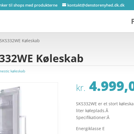
inker til shops med produkterne
kontakt@denstorenyhed.dk.dk
 SKS332WE Køleskab
S332WE Køleskab
estic køleskab
4.999,
kr.
SKS332WE er et stort køleska
liter køleplads.Â
Specifikationer:Â
Energiklasse E