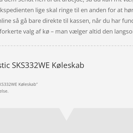
kspedienten lige skal ringe til en anden for at hør
nline så gå bare direkte til kassen, når du har fu
forkerte valg af kø – man vælger altid den langs
tic SKS332WE Køleskab
SKS332WE Køleskab”
else.