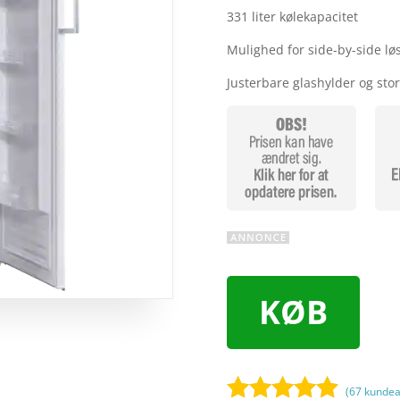
331 liter kølekapacitet
Mulighed for side-by-side 
Justerbare glashylder og sto
KØB
(
67
kundea