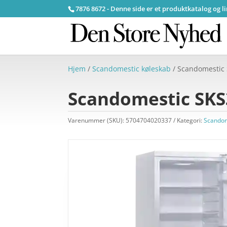
7876 8672 - Denne side er et produktkatalog og l
Hjem
/
Scandomestic køleskab
/ Scandomestic
Scandomestic SK
Varenummer (SKU):
5704704020337
Kategori:
Scandom