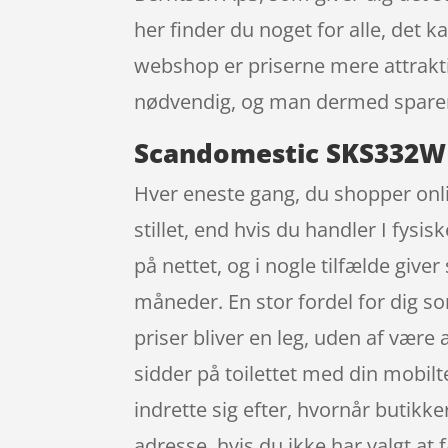
her finder du noget for alle, det 
webshop er priserne mere attraktiv
nødvendig, og man dermed sparer
Scandomestic SKS332WE
Hver eneste gang, du shopper onl
stillet, end hvis du handler I fysi
på nettet, og i nogle tilfælde gi
måneder. En stor fordel for dig s
priser bliver en leg, uden af være
sidder på toilettet med din mobilte
indrette sig efter, hvornår butikk
adresse, hvis du ikke har valgt at 