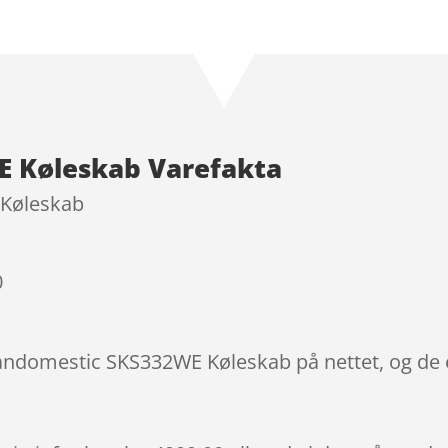
Bedømt
som
4.8
ud af 5
baseret på
kundebedø
mmelser
 Køleskab Varefakta
 Køleskab
0
candomestic SKS332WE Køleskab på nettet, og de 