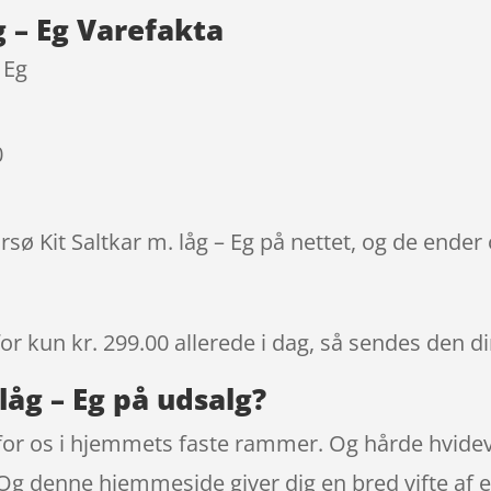
ømmels
g – Eg Varefakta
er
 Eg
0
sø Kit Saltkar m. låg – Eg på nettet, og de ender 
or kun kr. 299.00
allerede i dag, så sendes den di
låg – Eg på udsalg?
e for os i hjemmets faste rammer. Og hårde hvide
Og denne hjemmeside giver dig en bred vifte af e