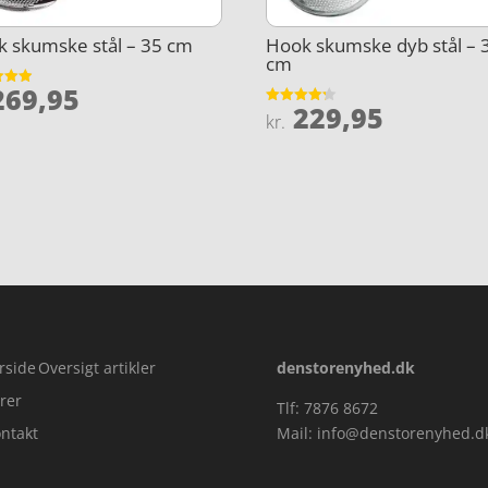
 skumske stål – 35 cm
Hook skumske dyb stål – 
cm
69,95
et
229,95
Vurderet
kr.
5
4.2
ud af 5
rside
Oversigt artikler
denstorenyhed.dk
rer
Tlf: 7876 8672
ntakt
Mail:
info@denstorenyhed.d