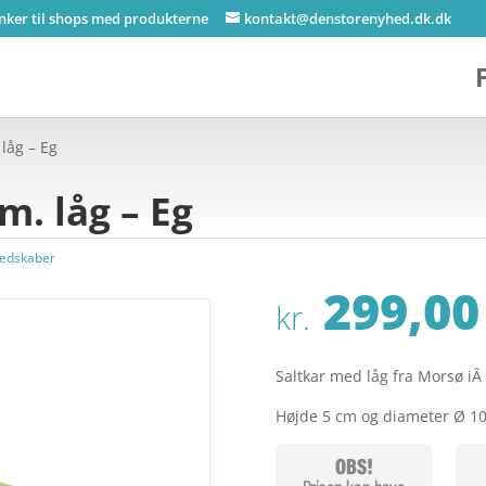
inker til shops med produkterne
kontakt@denstorenyhed.dk.dk
 låg – Eg
m. låg – Eg
edskaber
299,00
kr.
Saltkar med låg fra Morsø iÂ
Højde 5 cm og diameter Ø 1