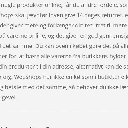
bt nogle produkter online, får du andre fordele, s
hops skal jævnfør loven give 14 dages returret. e
der giver mere og forlænger din returret til me
r på varerne online, og det giver en god gennems
d det samme. Du kan oven i købet gøre det på alle
per for, at bære alle varerne fra butikkens hyld
in produkter til din adresse, alternativt kan de se
or dig. Webshops har ikke en kø som i butikker e
n og betale med det samme, så behøver du ikke læ
ligevel.