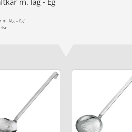
ltkar m. låg - Eg
r m. låg – Eg”
else.