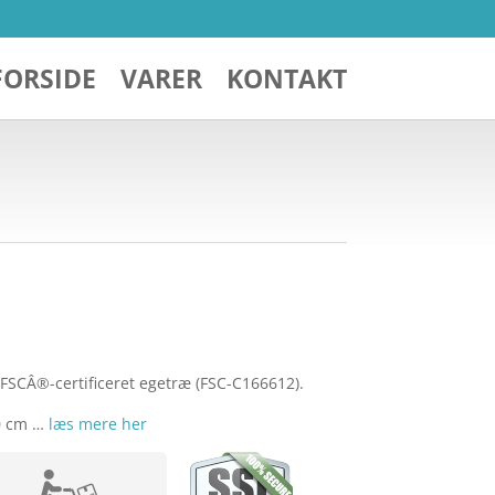
FORSIDE
VARER
KONTAKT
 FSCÂ®-certificeret egetræ (FSC-C166612).
0 cm …
læs mere her