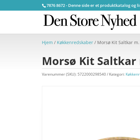
7876 8672 - Denne side er et produktkatalog og l
Hjem
/
Køkkenredskaber
/ Morsø Kit Saltkar m.
Morsø Kit Saltkar 
Varenummer (SKU):
5722000298540
Kategori:
Køkkenr