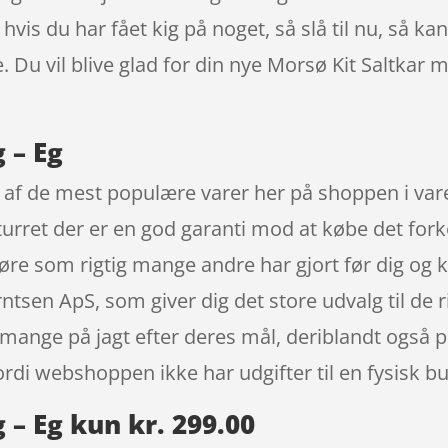
 hvis du har fået kig på noget, så slå til nu, så ka
 Du vil blive glad for din nye Morsø Kit Saltkar m
 – Eg
 en af de mest populære varer her på shoppen i 
eturret der er en god garanti mod at købe det fork
gøre som rigtig mange andre har gjort før dig og 
sen ApS, som giver dig det store udvalg til de ri
 mange på jagt efter deres mål, deriblandt også p
rdi webshoppen ikke har udgifter til en fysisk bu
 – Eg kun kr. 299.00