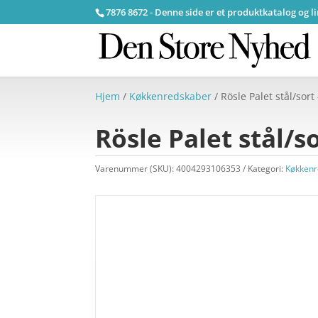
7876 8672 - Denne side er et produktkatalog og l
Hjem
/
Køkkenredskaber
/ Rösle Palet stål/sort
Rösle Palet stål/s
Varenummer (SKU):
4004293106353
Kategori:
Køkkenr