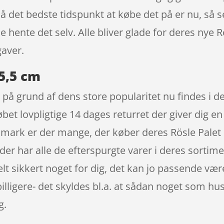
Så det bedste tidspunkt at købe det på er nu, så s
lle hente det selv. Alle bliver glade for deres nye 
gaver.
35,5 cm
n på grund af dens store popularitet nu findes i 
et lovpligtige 14 dages returret der giver dig en 
anmark er der mange, der køber deres Rösle Palet 
er har alle de efterspurgte varer i deres sortime
helt sikkert noget for dig, det kan jo passende vær
illigere- det skyldes bl.a. at sådan noget som hu
g.