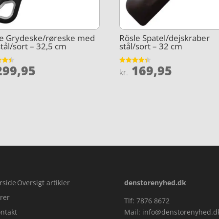
le Grydeske/røreske med
Rösle Spatel/dejskraber
stål/sort – 32,5 cm
stål/sort – 32 cm
99,95
169,95
et
Vurderet
kr.
4.3
5
ud af 5
rside
Oversigt artikler
denstorenyhed.dk
rer
Tlf: 7876 8672
ntakt
Mail:
info@denstorenyhed.d