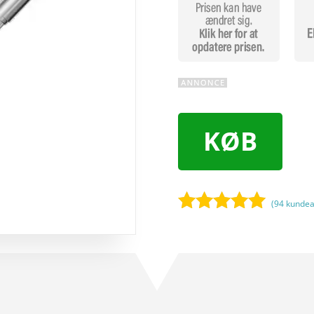
KØB
(
94
kundea
Bedømt
som
5
ud
af 5
baseret på
kundebedøm
melser