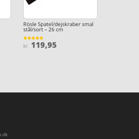
Rösle Spatel/dejskraber smal
stål/sort – 26 cm
119,95
Vurderet
kr.
4.9
ud af 5
k.dk