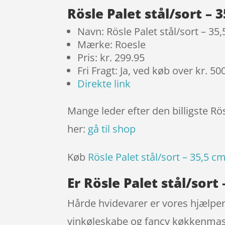
Rösle Palet stål/sort –
Navn: Rösle Palet stål/sort – 35
Mærke: Roesle
Pris: kr. 299.95
Fri Fragt: Ja, ved køb over kr. 50
Direkte link
Mange leder efter den billigste Rös
her:
gå til shop
Køb
Rösle Palet stål/sort – 35,5 c
Er Rösle Palet stål/sort
Hårde hvidevarer er vores hjælpere
vinkøleskabe og fancy køkkenmaski