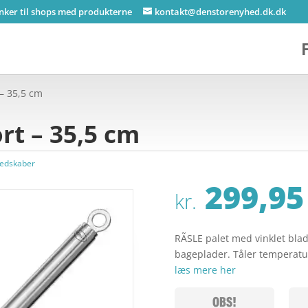
inker til shops med produkterne
kontakt@denstorenyhed.dk.dk
 – 35,5 cm
ort – 35,5 cm
edskaber
299,95
kr.
RÃSLE palet med vinklet blad
bageplader. Tåler temperatur
læs mere her