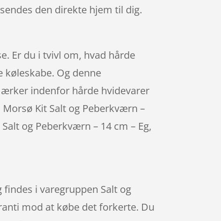
å sendes den direkte hjem til dig.
. Er du i tvivl om, hvad hårde
ge køleskabe. Og denne
 mærker indenfor hårde hvidevarer
es Morsø Kit Salt og Peberkværn –
it Salt og Peberkværn – 14 cm – Eg,
 findes i varegruppen Salt og
aranti mod at købe det forkerte. Du