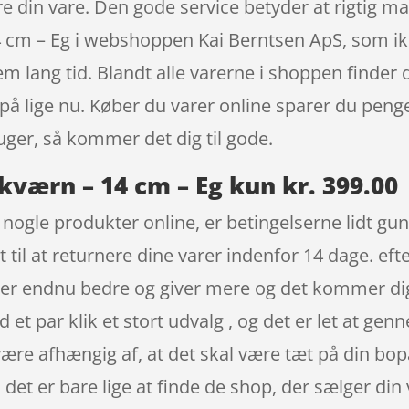
ere din vare. Den gode service betyder at rigtig
4 cm – Eg i webshoppen Kai Berntsen ApS, som ik
m lang tid. Blandt alle varerne i shoppen finder d
 på lige nu. Køber du varer online sparer du pe
ger, så kommer det dig til gode.
kværn – 14 cm – Eg kun kr. 399.00
t nogle produkter online, er betingelserne lidt gu
et til at returnere dine varer indenfor 14 dage. eft
r er endnu bedre og giver mere og det kommer di
et par klik et stort udvalg , og det er let at gen
være afhængig af, at det skal være tæt på din bop
det er bare lige at finde de shop, der sælger din