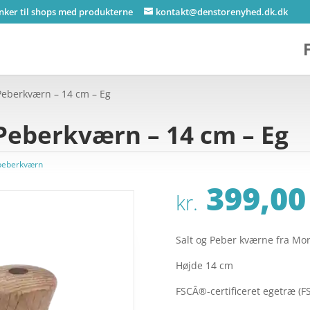
inker til shops med produkterne
kontakt@denstorenyhed.dk.dk
 Peberkværn – 14 cm – Eg
 Peberkværn – 14 cm – Eg
 peberkværn
399,00
kr.
Salt og Peber kværne fra Mo
Højde 14 cm
FSCÂ®-certificeret egetræ (