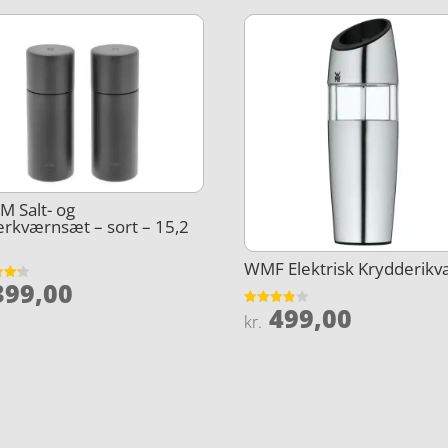
 Salt- og
rkværnsæt – sort – 15,2
WMF Elektrisk Krydderik
99,00
et
499,00
5
Vurderet
kr.
3.8
ud af 5