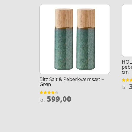
HOLM
pebe
cm
Bitz Salt & Peberkværnsæt –
Grøn
3
Vurder
kr.
4.2
ud af 
599,00
Vurderet
kr.
4.2
ud af 5