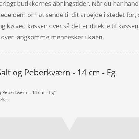
nderlagt butikkernes åbningstider. Når du har ha
bede dem om at sende til dit arbejde i stedet for, 
ng kø ved kassen over så det er direkte til kasse
eret over langsomme mennesker i køen.
Salt og Peberkværn - 14 cm - Eg
og Peberkværn – 14 cm – Eg”
else.