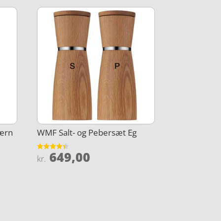
værn
WMF Salt- og Pebersæt Eg
649,00
Vurderet
kr.
4.3
ud af 5