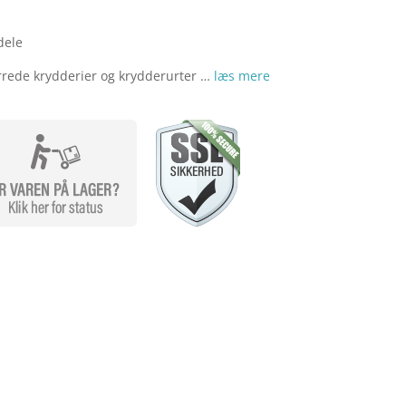
dele
rrede krydderier og krydderurter …
læs mere