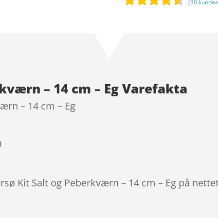
(
30
kundea
Bedømt
som
4.4
ud af 5
baseret
på
kundebedø
rkværn – 14 cm – Eg Varefakta
mmelser
værn – 14 cm – Eg
0
rsø Kit Salt og Peberkværn – 14 cm – Eg på nette