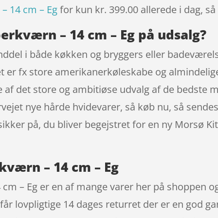
 – 14 cm – Eg
for kun kr. 399.00
allerede i dag, s
berkværn – 14 cm – Eg på udsalg?
nddel i både køkken og bryggers eller badeværelse
Det er fx store amerikanerkøleskabe og almindeli
e af det store og ambitiøse udvalg af de bedste
vervejet nye hårde hvidevarer, så køb nu, så send
r sikker på, du bliver begejstret for en ny Morsø K
kværn – 14 cm – Eg
 cm – Eg er en af mange varer her på shoppen og
får lovpligtige 14 dages returret der er en god g