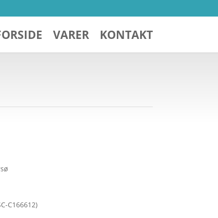
FORSIDE
VARER
KONTAKT
rsø
FSC-C166612)