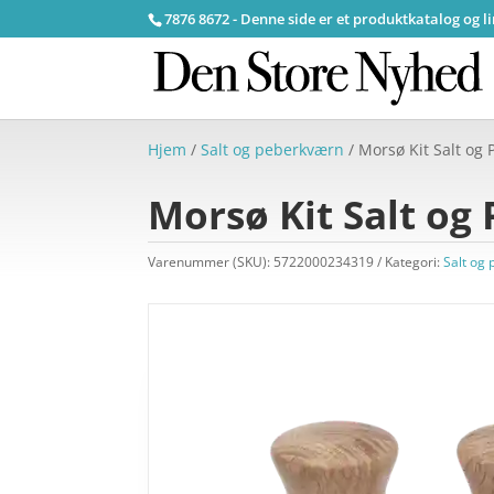
7876 8672 - Denne side er et produktkatalog og l
Hjem
/
Salt og peberkværn
/ Morsø Kit Salt og
Morsø Kit Salt og
Varenummer (SKU):
5722000234319
Kategori:
Salt og