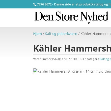
7876 8672 - Denne side er et produktkatalog og l
Hjem
/
Salt og peberkværn
/ Kähler Hammershø
Kähler Hammershø
Varenummer (SKU):
5703779161303
Kategori:
Salt og