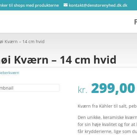
inker til shops med produkterne
kontakt@denstorenyhed.dk.dk
i Kværn – 14 cm hvid
i Kværn – 14 cm hvid
 peberkværn
299,00
kr.
Kværn fra Kähler til salt, pe
Den unikke, keramiske kvær
for sin høje kvalitet og for 
får krydderierne, lige som du 