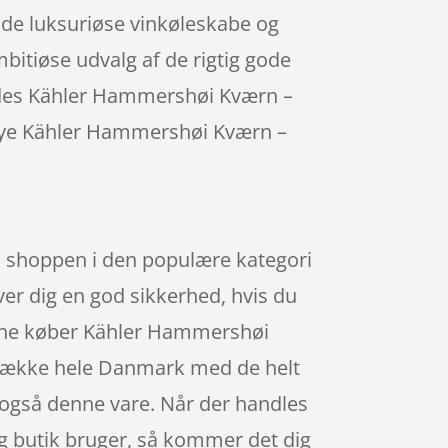
x de luksuriøse vinkøleskabe og
bitiøse udvalg af de rigtig gode
sendes Kähler Hammershøi Kværn –
n nye Kähler Hammershøi Kværn –
 shoppen i den populære kategori
iver dig en god sikkerhed, hvis du
online køber Kähler Hammershøi
t dække hele Danmark med de helt
dt også denne vare. Når der handles
g butik bruger, så kommer det dig