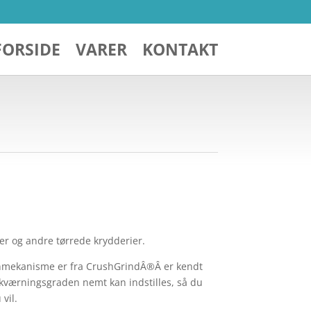
FORSIDE
VARER
KONTAKT
ber og andre tørrede krydderier.
nmekanisme er fra CrushGrindÂ®Â er kendt
at kværningsgraden nemt kan indstilles, så du
vil.