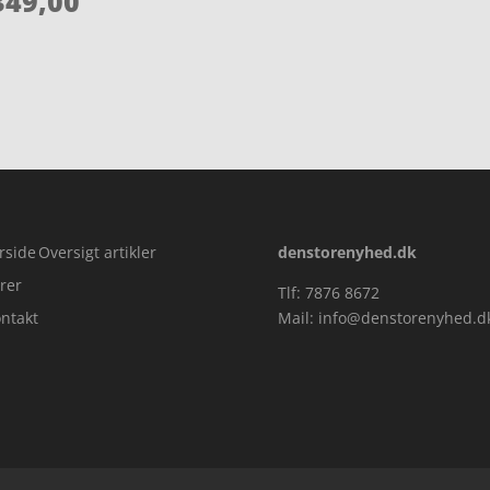
49,00
ud af 5
5
rside
Oversigt artikler
denstorenyhed.dk
rer
Tlf: 7876 8672
ntakt
Mail:
info@denstorenyhed.d