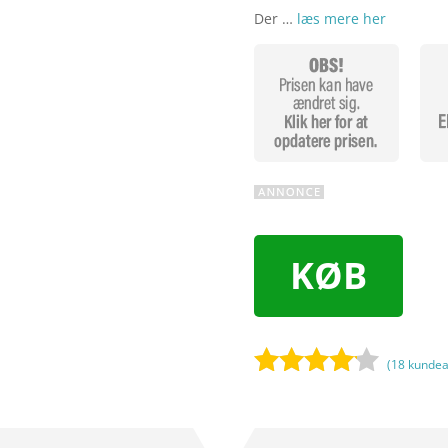
Der …
læs mere her
KØB
(
18
kundea
Bedømt
som
4
ud af 5