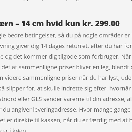
n – 14 cm hvid kun kr. 299.00
le bedre betingelser, så du på nogle områder er b
ning giver dig 14 dages returret. efter du har for
e og det kommer dig tilgode som forbruger. Når 
og det at sammenlligne priser bliver en leg, bland
en videre sammenligne priser når du har lyst, ud
 slipper for, at skulle indrette sig efter, hvornå
tnord eller GLS sender varerne til din adresse, al
år du angiver leveringadresse. Hvor mange gange ha
et er direkte til kassen, når du er færdig med at h
er i køen.