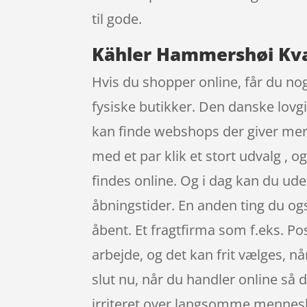
til gode.
Kähler Hammershøi Kvær
Hvis du shopper online, får du nog
fysiske butikker. Den danske lovgiv
kan finde webshops der giver mer
med et par klik et stort udvalg , 
findes online. Og i dag kan du ud
åbningstider. En anden ting du også
åbent. Et fragtfirma som f.eks. Pos
arbejde, og det kan frit vælges, n
slut nu, når du handler online så d
irriteret over langsomme mennesk