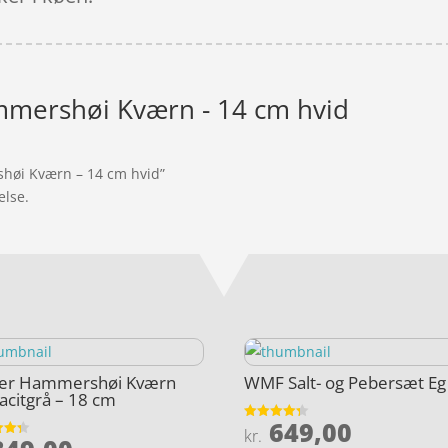
mmershøi Kværn - 14 cm hvid
shøi Kværn – 14 cm hvid”
else.
ler Hammershøi Kværn
WMF Salt- og Pebersæt Eg
acitgrå – 18 cm
649,00
Vurderet
kr.
4.3
et