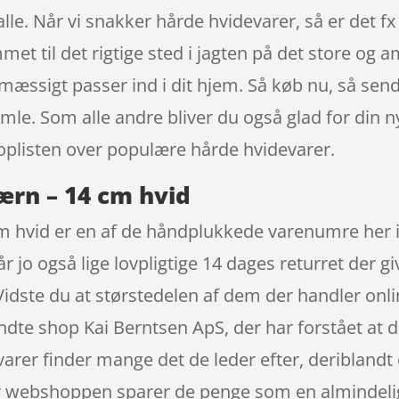
alle. Når vi snakker hårde hvidevarer, så er det f
 til det rigtige sted i jagten på det store og am
ilmæssigt passer ind i dit hjem. Så køb nu, så 
amle. Som alle andre bliver du også glad for di
toplisten over populære hårde hvidevarer.
rn – 14 cm hvid
 hvid er en af de håndplukkede varenumre her i
r jo også lige lovpligtige 14 dages returret der g
e. Vidste du at størstedelen af dem der handler 
ndte shop Kai Berntsen ApS, der har forstået a
af varer finder mange det de leder efter, deriblan
når webshoppen sparer de penge som en almindeli