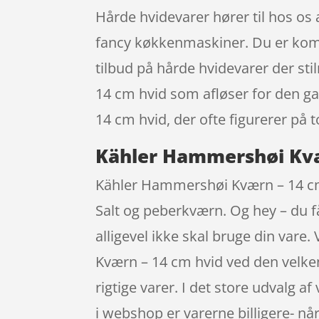
Hårde hvidevarer hører til hos os 
fancy køkkenmaskiner. Du er kommet
tilbud på hårde hvidevarer der st
14 cm hvid som afløser for den g
14 cm hvid, der ofte figurerer på 
Kähler Hammershøi Kvæ
Kähler Hammershøi Kværn – 14 cm
Salt og peberkværn. Og hey – du få
alligevel ikke skal bruge din var
Kværn – 14 cm hvid ved den velke
rigtige varer. I det store udvalg 
i webshop er varerne billigere- 