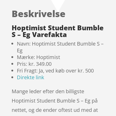
ud af 5
baseret
Beskrivelse
på
kundebed
ømmels
Hoptimist Student Bumble
er
S – Eg Varefakta
Navn: Hoptimist Student Bumble S –
Eg
Mærke: Hoptimist
Pris: kr. 349.00
Fri Fragt: Ja, ved køb over kr. 500
Direkte link
Mange leder efter den billigste
Hoptimist Student Bumble S – Eg på
nettet, og de ender oftest ud med at