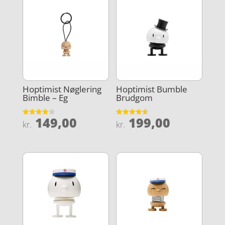
Hoptimist Nøglering
Hoptimist Bumble
Bimble – Eg
Brudgom
149,00
199,00
Vurderet
Vurderet
kr.
kr.
4
4.6
ud af 5
ud af 5