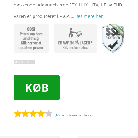
dækkende uddannelserne STX, HHX, HTX, HF og EUD
Varen er produceret i FSCÂ …
læs mere her
KØB
(
89
kundeanmeldelser)
Bedømt
som
4