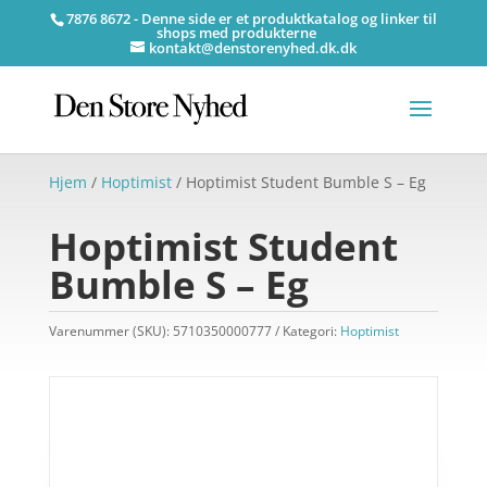
7876 8672 - Denne side er et produktkatalog og linker til
shops med produkterne
kontakt@denstorenyhed.dk.dk
Hjem
/
Hoptimist
/ Hoptimist Student Bumble S – Eg
Hoptimist Student
Bumble S – Eg
Varenummer (SKU):
5710350000777
Kategori:
Hoptimist