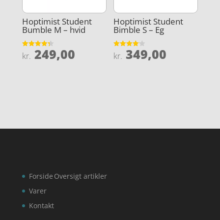
Hoptimist Student
Hoptimist Student
Bumble M – hvid
Bimble S – Eg
249,00
349,00
Vurderet
Vurderet
kr.
kr.
4.3
4.1
ud af 5
ud af 5
Forside
Oversigt artikler
Varer
Kontakt