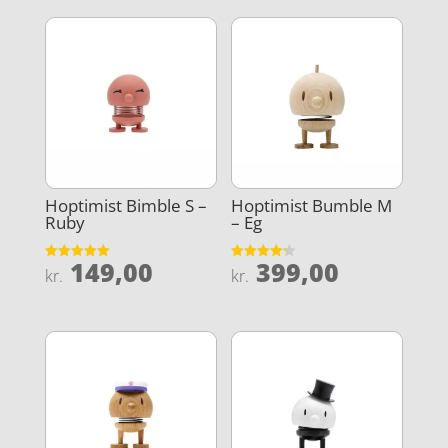
Hoptimist Bimble S –
Hoptimist Bumble M
Ruby
– Eg
149,00
399,00
Vurderet
Vurderet
kr.
kr.
5
4.2
ud af 5
ud af 5