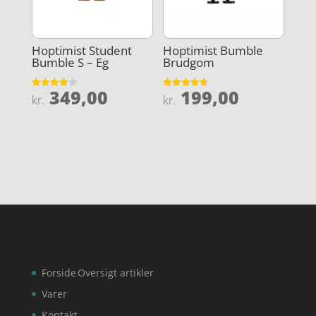
Hoptimist Student
Hoptimist Bumble
Bumble S – Eg
Brudgom
349,00
199,00
Vurderet
Vurderet
kr.
kr.
4
4.6
ud af 5
ud af 5
Forside
Oversigt artikler
Varer
Kontakt