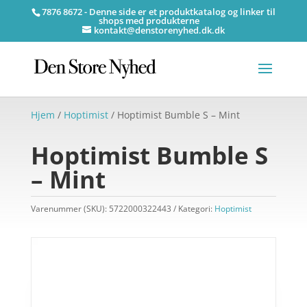
7876 8672 - Denne side er et produktkatalog og linker til
shops med produkterne
kontakt@denstorenyhed.dk.dk
Hjem
/
Hoptimist
/ Hoptimist Bumble S – Mint
Hoptimist Bumble S
– Mint
Varenummer (SKU):
5722000322443
Kategori:
Hoptimist