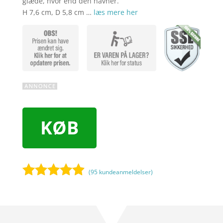
glæde, hvor end den havner.
H 7,6 cm, D 5,8 cm …
læs mere her
KØB
(
95
kundeanmeldelser)
Bedømt
som
4.8
ud af 5
baseret på