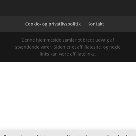
Cookie- og privatlivspolitik
Kontakt
Denne hjemmeside samler et bredt udvalg af
spændende varer. Siden er et affiiliatesite, og nogle
links kan være affiliatelinks.