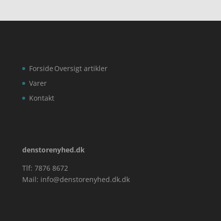
Forside
Oversigt artikler
Varer
Kontakt
denstorenyhed.dk
Tlf: 7876 8672
Mail:
info@denstorenyhed.dk.dk