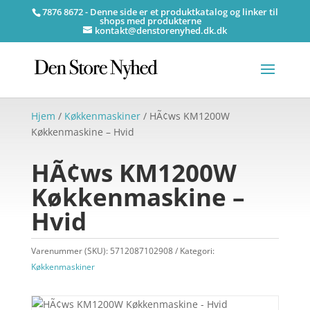
7876 8672 - Denne side er et produktkatalog og linker til
shops med produkterne
kontakt@denstorenyhed.dk.dk
Hjem
/
Køkkenmaskiner
/ HÃ¢ws KM1200W
Køkkenmaskine – Hvid
HÃ¢ws KM1200W
Køkkenmaskine –
Hvid
Varenummer (SKU):
5712087102908
Kategori:
Køkkenmaskiner