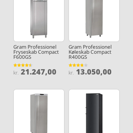
Gram Professionel
Gram Professionel
Fryseskab Compact
Køleskab Compact
F600GS
R400GS
21.247,00
13.050,00
Vurderet
Vurderet
kr.
kr.
4.5
3.8
ud af 5
ud af 5