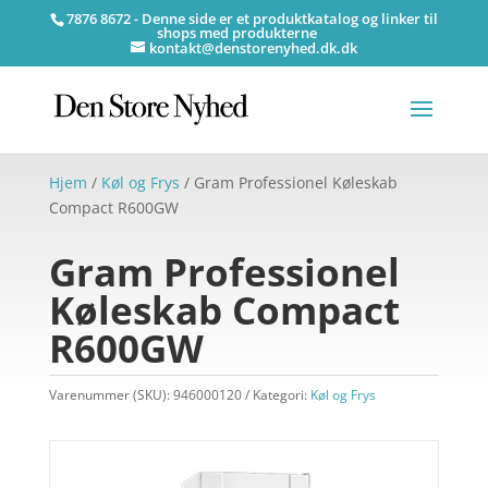
7876 8672 - Denne side er et produktkatalog og linker til
shops med produkterne
kontakt@denstorenyhed.dk.dk
Hjem
/
Køl og Frys
/ Gram Professionel Køleskab
Compact R600GW
Gram Professionel
Køleskab Compact
R600GW
Varenummer (SKU):
946000120
Kategori:
Køl og Frys