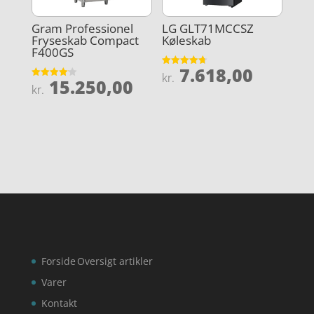
Gram Professionel
LG GLT71MCCSZ
Fryseskab Compact
Køleskab
F400GS
7.618,00
Vurderet
kr.
15.250,00
4.7
Vurderet
kr.
ud af 5
4.1
ud af 5
Forside
Oversigt artikler
Varer
Kontakt