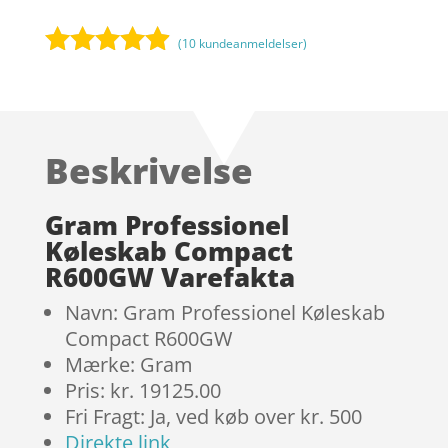
(
10
kundeanmeldelser)
Bedømt
som
4.8
ud af 5
baseret på
Beskrivelse
kundebedø
mmelser
Gram Professionel
Køleskab Compact
R600GW Varefakta
Navn: Gram Professionel Køleskab
Compact R600GW
Mærke: Gram
Pris: kr. 19125.00
Fri Fragt: Ja, ved køb over kr. 500
Direkte link