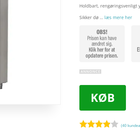
Holdbart, rengøringsvenligt 
Sikker dø …
læs mere her
KØB
(
40
kundea
Bedømt