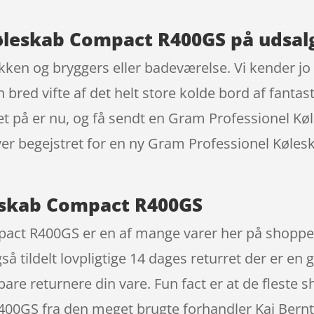
øleskab Compact R400GS på udsal
kken og bryggers eller badeværelse. Vi kender jo
red vifte af det helt store kolde bord af fantasti
et på er nu, og få sendt en Gram Professionel K
liver begejstret for en ny Gram Professionel Køl
eskab Compact R400GS
ct R400GS er en af mange varer her på shoppen 
gså tildelt lovpligtige 14 dages returret der er e
 bare returnere din vare. Fun fact er at de fles
00GS fra den meget brugte forhandler Kai Bernt