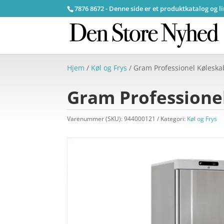
7876 8672 - Denne side er et produktkatalog og l
Hjem
/
Køl og Frys
/ Gram Professionel Kølesk
Gram Professione
Varenummer (SKU):
944000121
Kategori:
Køl og Frys