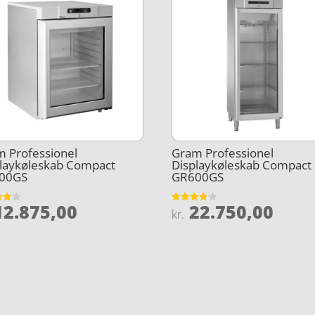
 Professionel
Gram Professionel
laykøleskab Compact
Displaykøleskab Compact
00GS
GR600GS
2.875,00
22.750,00
et
Vurderet
kr.
3.8
5
ud af 5