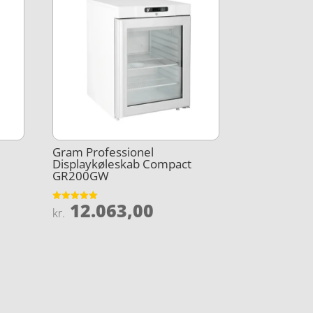
Gram Professionel
Displaykøleskab Compact
GR200GW
12.063,00
Vurderet
kr.
5
ud af 5