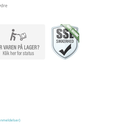
ydre
nmeldelser)