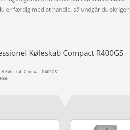
 du er færdig med at handle, så undgår du skrige
essionel Køleskab Compact R400GS
onel Køleskab Compact R400GS”
else.