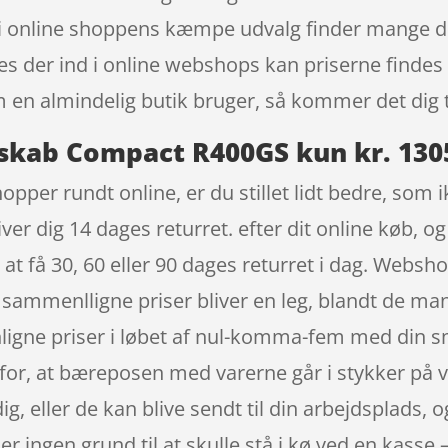
i online shoppens kæmpe udvalg finder mange det
es der ind i online webshops kan priserne findes 
n almindelig butik bruger, så kommer det dig t
skab Compact R400GS kun kr. 130
opper rundt online, er du stillet lidt bedre, som 
ver dig 14 dages returret. efter dit online køb, o
 at få 30, 60 eller 90 dages returret i dag. Websho
t sammenlligne priser bliver en leg, blandt de ma
igne priser i løbet af nul-komma-fem med din sm
 for, at bæreposen med varerne går i stykker på ve
dig, eller de kan blive sendt til din arbejdsplads, 
er ingen grund til at skulle stå i kø ved en kasse 