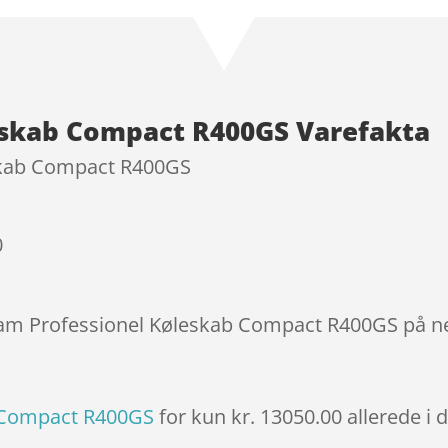
som
3.8
ud af 5
baseret
på
kundebed
eskab Compact R400GS Varefakta
ømmels
er
skab Compact R400GS
0
Gram Professionel Køleskab Compact R400GS på ne
 Compact R400GS
for kun kr. 13050.00
allerede i 