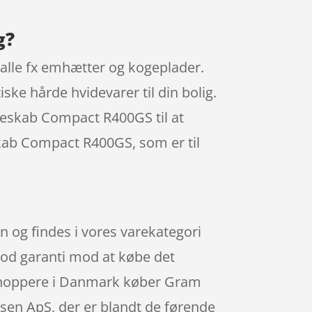
g?
 alle fx emhætter og kogeplader.
ske hårde hvidevarer til din bolig.
øleskab Compact R400GS til at
eskab Compact R400GS, som er til
og findes i vores varekategori
n god garanti mod at købe det
te shoppere i Danmark køber Gram
sen ApS, der er blandt de førende