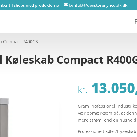
inker til shops med produkterne
kontakt@denstorenyhed.dk.dk
ab Compact R400GS
l Køleskab Compact R400
13.050
kr.
Gram Professionel Industri
Vær opmærksom på. at denne
mere strøm, end en hushold
Professionelt køle-/fryseskab