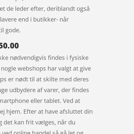
 de leder efter, deriblandt også
lavere end i butikker- når
il gode.
50.00
ikke nødvendigvis findes i fysiske
g nogle webshops har valgt at give
ps er nødt til at skilte med deres
nge udbydere af varer, der findes
artphone eller tablet. Ved at
j hjem. Efter at have afsluttet din
og det kan frit vælges, når du
– ved online handel så gå let og