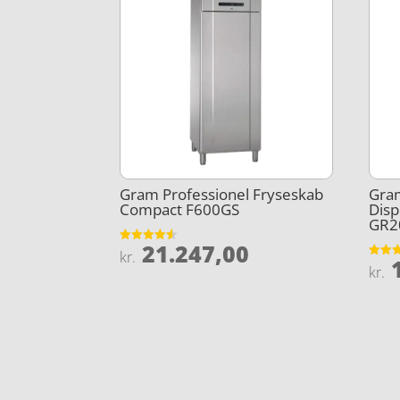
Gram Professionel Fryseskab
Gram
Compact F600GS
Disp
GR2
21.247,00
Vurderet
kr.
1
4.5
Vurder
kr.
ud af 5
4
ud af 