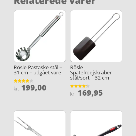
Relaterede varer
Rösle Pastaske stål –
Rösle
31 cm – udgået vare
Spatel/dejskraber
stål/sort – 32 cm
199,00
Vurderet
kr.
169,95
3.9
Vurderet
kr.
ud af 5
4.3
ud af 5