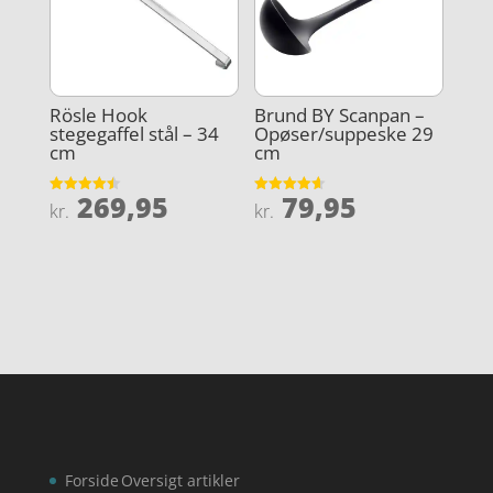
Rösle Hook
Brund BY Scanpan –
stegegaffel stål – 34
Opøser/suppeske 29
cm
cm
269,95
79,95
Vurderet
Vurderet
kr.
kr.
4.5
4.6
ud af 5
ud af 5
Forside
Oversigt artikler