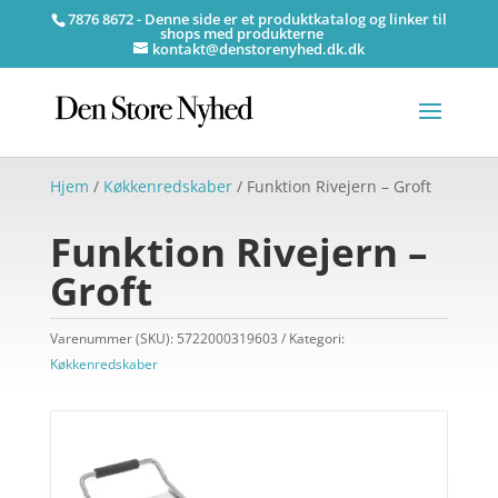
7876 8672 - Denne side er et produktkatalog og linker til
shops med produkterne
kontakt@denstorenyhed.dk.dk
Hjem
/
Køkkenredskaber
/ Funktion Rivejern – Groft
Funktion Rivejern –
Groft
Varenummer (SKU):
5722000319603
Kategori:
Køkkenredskaber