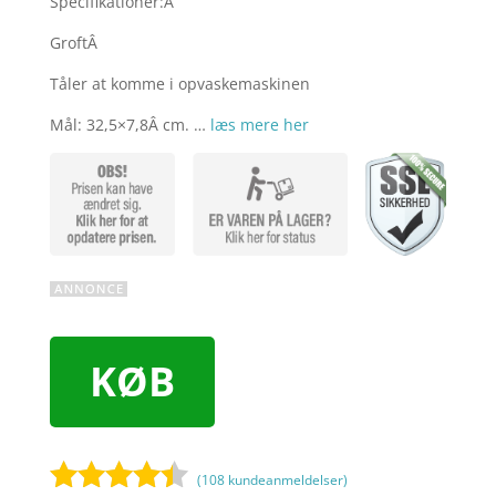
Specifikationer:Â
GroftÂ
Tåler at komme i opvaskemaskinen
Mål: 32,5×7,8Â cm. …
læs mere her
KØB
(
108
kundeanmeldelser)