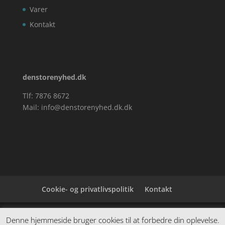
Varer
Kontakt
denstorenyhed.dk
Tlf: 7876 8672
Mail:
info@denstorenyhed.dk.dk
Cookie- og privatlivspolitik
Kontakt
Denne hjemmeside samler et bredt udvalg af
Denne hjemmeside bruger cookies til at forbedre din oplevelse.