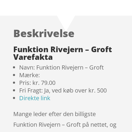
Bedømt
som
4.3
ud af 5
baseret
Beskrivelse
på
kundebedø
mmelser
Funktion Rivejern – Groft
Varefakta
Navn: Funktion Rivejern – Groft
Mærke:
Pris: kr. 79.00
Fri Fragt: Ja, ved køb over kr. 500
Direkte link
Mange leder efter den billigste
Funktion Rivejern – Groft på nettet, og