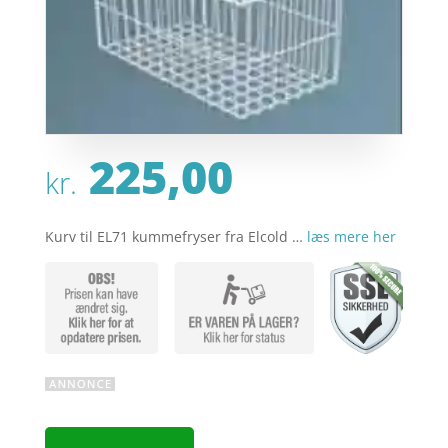
225,00
kr.
Kurv til EL71 kummefryser fra Elcold …
læs mere her