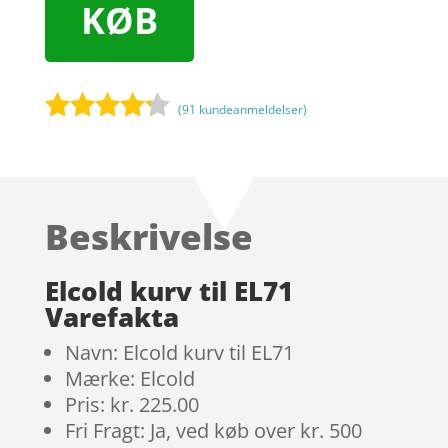
KØB
(
91
kundeanmeldelser)
Bedømt
som
4.1
ud af 5
baseret
Beskrivelse
på
kundebedø
mmelser
Elcold kurv til EL71
Varefakta
Navn: Elcold kurv til EL71
Mærke: Elcold
Pris: kr. 225.00
Fri Fragt: Ja, ved køb over kr. 500