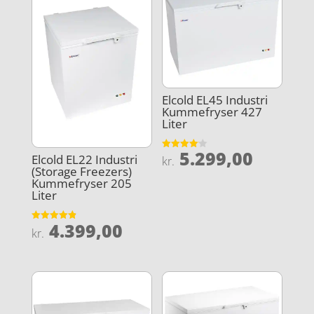
Elcold EL45 Industri
Kummefryser 427
Liter
5.299,00
Vurderet
Elcold EL22 Industri
kr.
4.1
(Storage Freezers)
ud af 5
Kummefryser 205
Liter
4.399,00
Vurderet
kr.
4.9
ud af 5