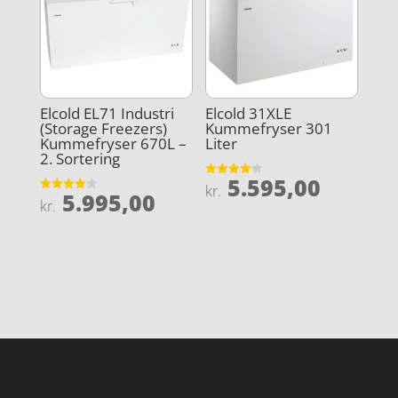
Elcold EL71 Industri
Elcold 31XLE
(Storage Freezers)
Kummefryser 301
Kummefryser 670L –
Liter
2. Sortering
5.595,00
Vurderet
kr.
5.995,00
4.1
Vurderet
kr.
ud af 5
4
ud af 5