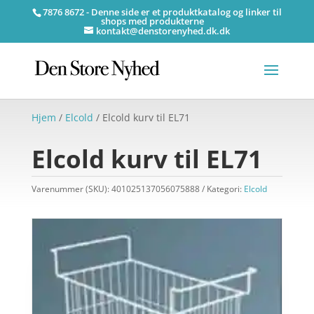
7876 8672 - Denne side er et produktkatalog og linker til
shops med produkterne
kontakt@denstorenyhed.dk.dk
Hjem
/
Elcold
/ Elcold kurv til EL71
Elcold kurv til EL71
Varenummer (SKU):
401025137056075888
Kategori:
Elcold