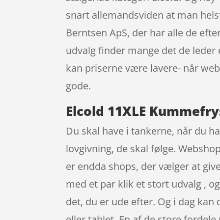
snart allemandsviden at man hels
Berntsen ApS, der har alle de efte
udvalg finder mange det de leder e
kan priserne være lavere- når we
gode.
Elcold 11XLE Kummefrys
Du skal have i tankerne, når du ha
lovgivning, de skal følge. Webshop 
er endda shops, der vælger at giv
med et par klik et stort udvalg , 
det, du er ude efter. Og i dag k
eller tablet. En af de store fordel