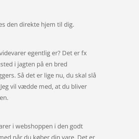
es den direkte hjem til dig.
videvarer egentlig er? Det er fx
sted i jagten på en bred
gers. Så det er lige nu, du skal slå
Jeg vil vædde med, at du bliver
gen.
varer i webshoppen i den godt
 med når du køber din vare. Det er