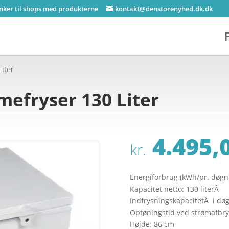
inker til shops med produkterne
kontakt@denstorenyhed.dk.dk
iter
efryser 130 Liter
4.495,
kr.
Energiforbrug (kWh/pr. døgn)
Kapacitet netto: 130 literÂ
IndfrysningskapacitetÂ i døg
Optøningstid ved strømafbry
Højde: 86 cm