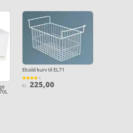
Elcold kurv til EL71
225,00
Vurderet
kr.
age
4.1
70L
ud af 5