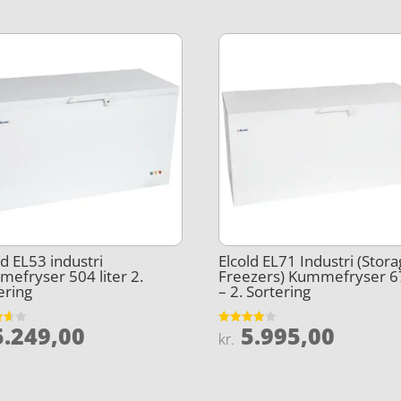
ld EL53 industri
Elcold EL71 Industri (Stor
efryser 504 liter 2.
Freezers) Kummefryser 6
ering
– 2. Sortering
.249,00
5.995,00
et
Vurderet
kr.
4
5
ud af 5