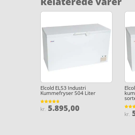
Relaterede varer
Elcold EL53 Industri
Elco
Kummefryser 504 Liter
kumm
sort
5.895,00
Vurderet
kr.
5
4.7
Vurder
kr.
ud af 5
3.6
ud af 