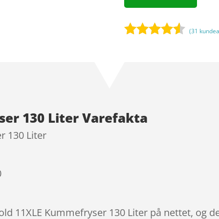
(
31
kundea
Bedømt
som
4.4
ud af 5
baseret
på
kundebedø
er 130 Liter Varefakta
mmelser
 130 Liter
0
lcold 11XLE Kummefryser 130 Liter på nettet, og d