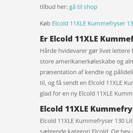
tilbud her:
gå til shop
Køb
Elcold 11XLE Kummefryser 130
Er Elcold 11XLE Kummef
Hårde hvidevarer gør livet lettere 
store amerikanerkøleskabe og almi
præsentation af kendte og pålidelig
til, og få sendt en Elcold 11XLE K
glad for en ny Elcold 11XLE Kummef
Elcold 11XLE Kummefrys
Elcold 11XLE Kummefryser 130 Lite
sælgende kategori Elcold. Og hey –