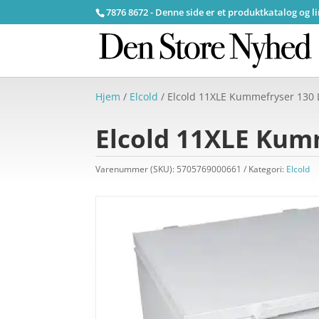
7876 8672 - Denne side er et produktkatalog og l
Hjem
/
Elcold
/ Elcold 11XLE Kummefryser 130 L
Elcold 11XLE Kumm
Varenummer (SKU):
5705769000661
Kategori:
Elcold