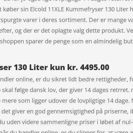
t køber sin Elcold 11XLE Kummefryser 130 Liter
rspurgte varer i deres sortiment. Der er mange va
fter, og der er det oplagte valg dette produkt. 
bshoppen sparer de penge som en almindelig buti
er 130 Liter kun kr. 4495.00
ndler online, er du sikret lidt bedre rettigheder,
skal følge dansk lov, der giver 14 dages retrret. 
e mere som ligger udover de lovpligtige 14 dage. 
og det giver en god gennemsigtighed på priserne, 
an du uden videre sammenligne priser i løbet af
e når du handler online, er du slipper for, at være 