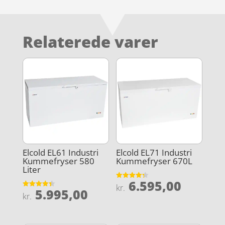
Relaterede varer
Elcold EL61 Industri
Elcold EL71 Industri
Kummefryser 580
Kummefryser 670L
Liter
6.595,00
Vurderet
kr.
5.995,00
4.3
Vurderet
kr.
ud af 5
4.4
ud af 5