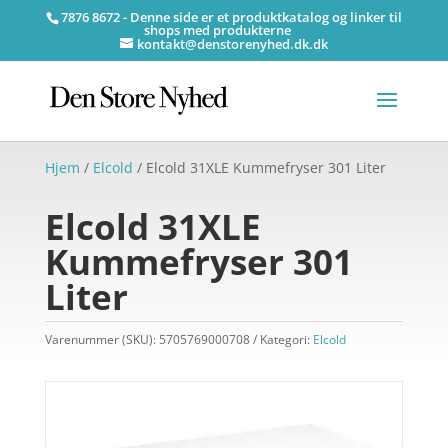
7876 8672 - Denne side er et produktkatalog og linker til
shops med produkterne
kontakt@denstorenyhed.dk.dk
Hjem
/
Elcold
/ Elcold 31XLE Kummefryser 301 Liter
Elcold 31XLE
Kummefryser 301
Liter
Varenummer (SKU):
5705769000708
Kategori:
Elcold