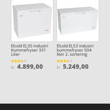
Elcold EL35 Industri
Elcold EL53 industri
Kummefryser 331
kummefryser 504
Liter
liter 2. sortering
4.899,00
5.249,00
Vurderet
Vurderet
kr.
kr.
3.6
3.6
ud af 5
ud af 5