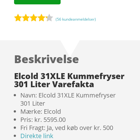
(
56
kundeanmeldelser)
Bedømt
som
4.1
ud af 5
baseret
Beskrivelse
på
kundebedø
mmelser
Elcold 31XLE Kummefryser
301 Liter Varefakta
Navn: Elcold 31XLE Kummefryser
301 Liter
Mærke: Elcold
Pris: kr. 5595.00
Fri Fragt: Ja, ved køb over kr. 500
Direkte link