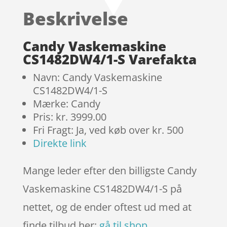
baseret på
Beskrivelse
kundebedø
mmelser
Candy Vaskemaskine
CS1482DW4/1-S Varefakta
Navn: Candy Vaskemaskine
CS1482DW4/1-S
Mærke: Candy
Pris: kr. 3999.00
Fri Fragt: Ja, ved køb over kr. 500
Direkte link
Mange leder efter den billigste Candy
Vaskemaskine CS1482DW4/1-S på
nettet, og de ender oftest ud med at
finde tilbud her:
gå til shop