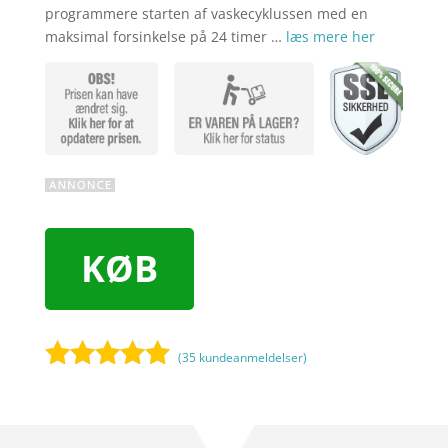
programmere starten af vaskecyklussen med en
maksimal forsinkelse på 24 timer …
læs mere her
KØB
(
35
kundeanmeldelser)
Bedømt
som
4.8
ud af 5