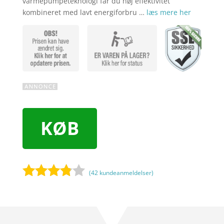
varmepumpeteknologi får du høj effektivitet
kombineret med lavt energiforbru …
læs mere her
KØB
(
42
kundeanmeldelser)
Bedømt
som
3.7
ud
af 5