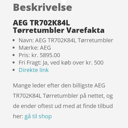
Beskrivelse
baseret
på
kundebed
AEG TR702K84L
ømmels
Tørretumbler Varefakta
er
Navn: AEG TR702K84L Tørretumbler
Mærke: AEG
Pris: kr. 5895.00
Fri Fragt: Ja, ved køb over kr. 500
Direkte link
Mange leder efter den billigste AEG
TR702K84L Tørretumbler på nettet, og
de ender oftest ud med at finde tilbud
her:
gå til shop