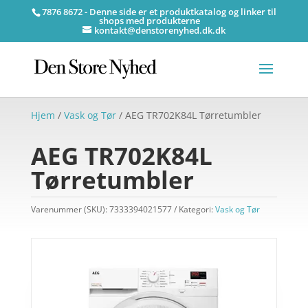
7876 8672 - Denne side er et produktkatalog og linker til
shops med produkterne
kontakt@denstorenyhed.dk.dk
Hjem
/
Vask og Tør
/ AEG TR702K84L Tørretumbler
AEG TR702K84L
Tørretumbler
Varenummer (SKU):
7333394021577
Kategori:
Vask og Tør