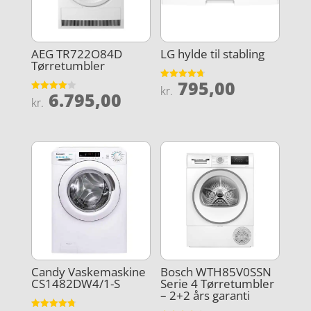
AEG TR722O84D
LG hylde til stabling
Tørretumbler
795,00
Vurderet
kr.
6.795,00
4.7
Vurderet
kr.
ud af 5
4
ud af 5
Candy Vaskemaskine
Bosch WTH85V0SSN
CS1482DW4/1-S
Serie 4 Tørretumbler
– 2+2 års garanti