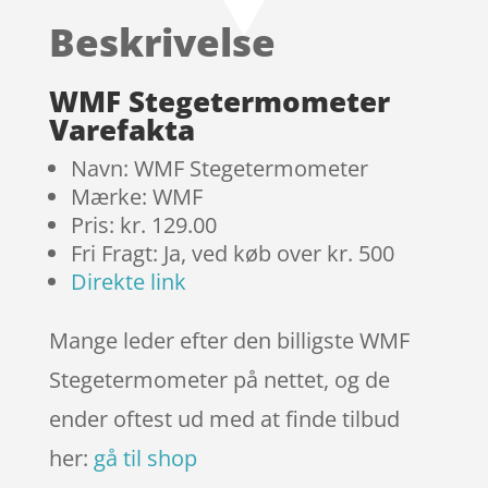
baseret
Beskrivelse
på
kundebedø
mmelser
WMF Stegetermometer
Varefakta
Navn: WMF Stegetermometer
Mærke: WMF
Pris: kr. 129.00
Fri Fragt: Ja, ved køb over kr. 500
Direkte link
Mange leder efter den billigste WMF
Stegetermometer på nettet, og de
ender oftest ud med at finde tilbud
her:
gå til shop