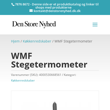
7876 8672 - Denne side er et produktkatalog og linker til
shops med produkterne
kontakt@denstorenyhed.dk.dk
Hjem
/
Køkkenredskaber
/ WMF Stegetermometer
WMF
Stegetermometer
Varenummer (SKU):
4000530668561
Kategori:
Køkkenredskaber