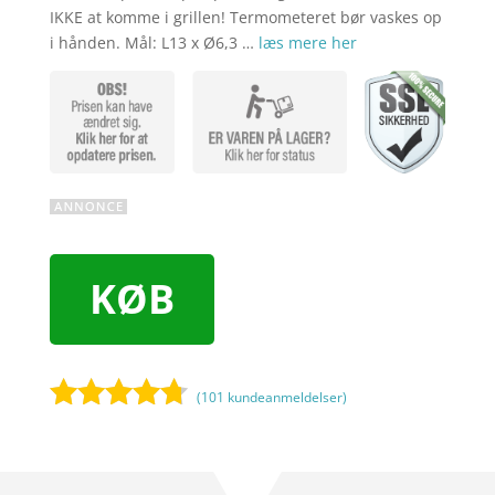
IKKE at komme i grillen! Termometeret bør vaskes op
i hånden. Mål: L13 x Ø6,3 …
læs mere her
KØB
(
101
kundeanmeldelser)
Bedømt
som
4.6
ud af 5