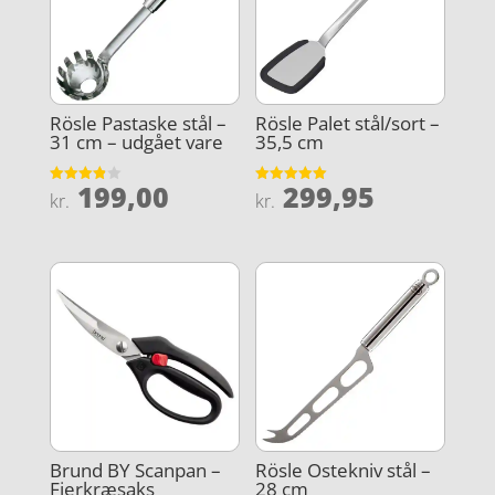
Rösle Pastaske stål –
Rösle Palet stål/sort –
31 cm – udgået vare
35,5 cm
199,00
299,95
Vurderet
Vurderet
kr.
kr.
3.9
5
ud af 5
ud af 5
Brund BY Scanpan –
Rösle Ostekniv stål –
Fjerkræsaks
28 cm