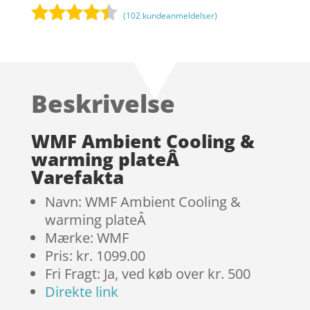
(
102
kundeanmeldelser)
Bedømt
som
4.3
ud af 5
baseret
Beskrivelse
på
kundebedø
mmelser
WMF Ambient Cooling &
warming plateÂ
Varefakta
Navn: WMF Ambient Cooling &
warming plateÂ
Mærke: WMF
Pris: kr. 1099.00
Fri Fragt: Ja, ved køb over kr. 500
Direkte link