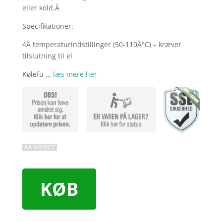
eller kold.Â
Specifikationer:
4Â temperaturindstillinger (50-110Â°C) – kræver
tilslutning til el
Kølefu …
læs mere her
KØB