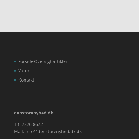
Forside
Oversigt artikler
Varer
Kontakt
denstorenyhed.dk
Tlf: 7876 8672
Mail:
info@denstorenyhed.dk.dk