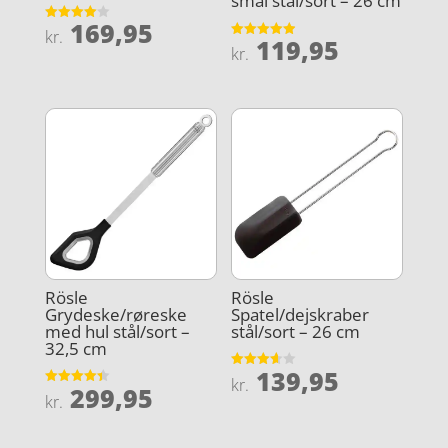
smal stål/sort – 26 cm
169,95
Vurderet
kr.
119,95
4
Vurderet
kr.
ud af 5
4.9
ud af 5
Rösle
Rösle
Grydeske/røreske
Spatel/dejskraber
med hul stål/sort –
stål/sort – 26 cm
32,5 cm
139,95
Vurderet
kr.
299,95
3.6
Vurderet
kr.
ud af 5
4.4
ud af 5