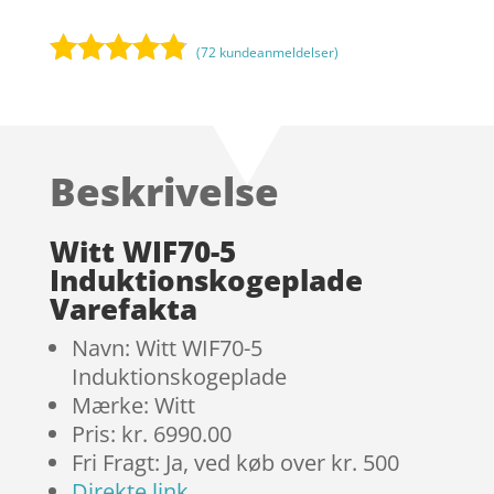
(
72
kundeanmeldelser)
Bedømt
som
4.7
ud af 5
baseret på
Beskrivelse
kundebedø
mmelser
Witt WIF70-5
Induktionskogeplade
Varefakta
Navn: Witt WIF70-5
Induktionskogeplade
Mærke: Witt
Pris: kr. 6990.00
Fri Fragt: Ja, ved køb over kr. 500
Direkte link