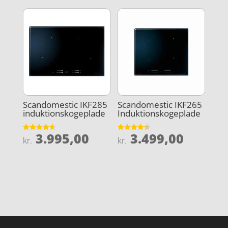
Scandomestic IKF285
Scandomestic IKF265
induktionskogeplade
Induktionskogeplade
3.995,00
3.499,00
Vurderet
Vurderet
kr.
kr.
4.6
4.4
ud af 5
ud af 5