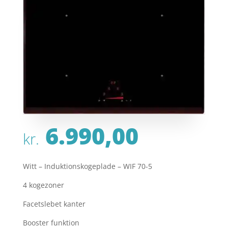
6.990,00
kr.
Witt – Induktionskogeplade – WIF 70-5
4 kogezoner
Facetslebet kanter
Booster funktion