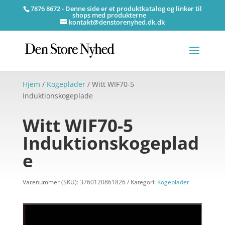
7876 8672 - Denne side er et produktkatalog og linker til
shops med produkterne
kontakt@denstorenyhed.dk.dk
Hjem
/
Kogeplader
/ Witt WIF70-5
Induktionskogeplade
Witt WIF70-5
Induktionskogeplad
e
Varenummer (SKU):
3760120861826
Kategori:
Kogeplader