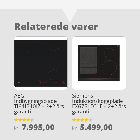
Relaterede varer
AEG
Siemens
Indbygningsplade
Induktionskogeplade
TI64IB10IZ – 2+2 års
EX675LEC1E – 2+2 års
garanti
garanti
7.995,00
5.499,00
Vurderet
Vurderet
kr.
kr.
4.6
4.2
ud af 5
ud af 5