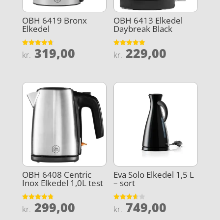
OBH 6419 Bronx
OBH 6413 Elkedel
Elkedel
Daybreak Black
319,00
229,00
Vurderet
Vurderet
kr.
kr.
4.7
4.9
ud af 5
ud af 5
OBH 6408 Centric
Eva Solo Elkedel 1,5 L
Inox Elkedel 1,0L test
– sort
299,00
749,00
Vurderet
Vurderet
kr.
kr.
4.8
3.6
ud af 5
ud af 5