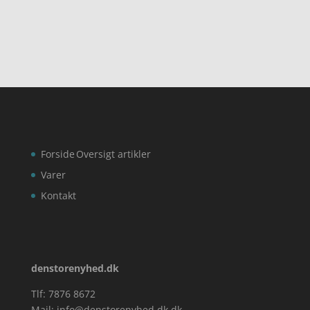
Forside
Oversigt artikler
Varer
Kontakt
denstorenyhed.dk
Tlf: 7876 8672
Mail:
info@denstorenyhed.dk.dk