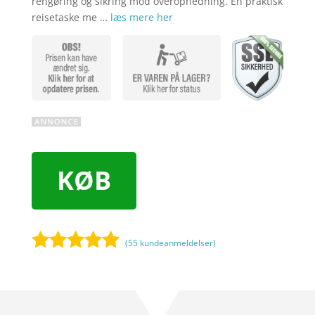
rengøring og sikring mod overophedning. En praktisk
reisetaske me …
læs mere her
KØB
(
55
kundeanmeldelser)
Bedømt
som
4.8
ud af 5
baseret på