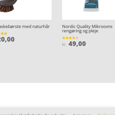
skebørste med naturhår
Nordic Quality Mikroovns
rengøring og pleje
0,00
et
49,00
Vurderet
kr.
5
3.9
ud af 5
hed.dk.dk