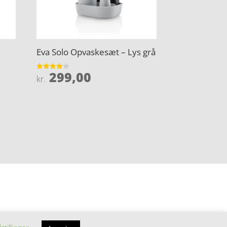
Eva Solo Opvaskesæt – Lys grå
299,00
Vurderet
kr.
4
ud af 5