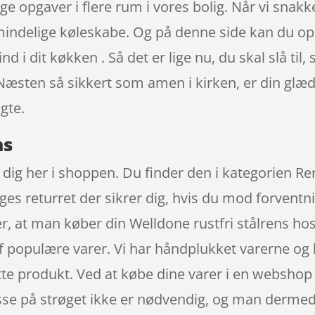
e opgaver i flere rum i vores bolig. Når vi snakke
indelige køleskabe. Og på denne side kan du opda
d i dit køkken . Så det er lige nu, du skal slå til
 Næsten så sikkert som amen i kirken, er din glæ
gte.
ns
il dig her i shoppen. Du finder den i kategorien Re
ages returret der sikrer dig, hvis du mod forventn
r, at man køber din Welldone rustfri stålrens h
g af populære varer. Vi har håndplukket varerne o
tte produkt. Ved at købe dine varer i en webshop
resse på strøget ikke er nødvendig, og man derme