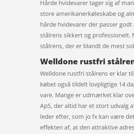
Hårde hvidevarer tager sig af mang
store amerikanerkøleskabe og alm
hårde hvidevarer der passer godt in
stålrens sikkert og professionelt.
stålrens, der er blandt de mest sol
Welldone rustfri stålre
Welldone rustfri stålrens er klar t
købet også tildelt lovpligtige 14 d
vare. Mange er udmærket klar ove
ApS, der altid har et stort udval
leder efter, som jo fx kan være de
effekten af, at den attraktive ad