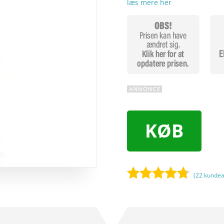
læs mere her
KØB
(
22
kundea
Bedømt
som
4.6
ud af 5