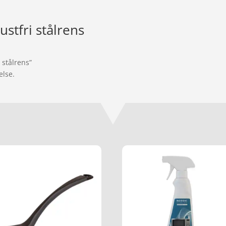
stfri stålrens
 stålrens”
else.