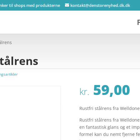
inker til shops med produkterne
kontakt@denstorenyhed.dk.dk
ålrens
stålrens
ngsartikler
59,00
kr.
Rustfri stålrens fra Welldone
Rustfri stålrens fra Welldone 
en fantastisk glans og et i
formel kan du nemt fjerne fed