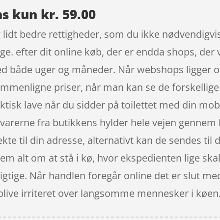
s kun kr. 59.00
 lidt bedre rettigheder, som du ikke nødvendigvis 
ge. efter dit online køb, der er endda shops, der
d både uger og måneder. Når webshops ligger onl
 sammenligne priser, når man kan se de forskelli
tisk lave når du sidder på toilettet med din mobi
e varerne fra butikkens hylder hele vejen gennem b
e til din adresse, alternativt kan de sendes til d
m alt om at stå i kø, hvor ekspedienten lige skal 
 rigtige. Når handlen foregår online det er slut m
blive irriteret over langsomme mennesker i køen