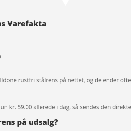
baseret
på
kundebedø
ns Varefakta
mmelser
0
lldone rustfri stålrens på nettet, og de ender oft
kun kr. 59.00
allerede i dag, så sendes den direkte
lrens på udsalg?