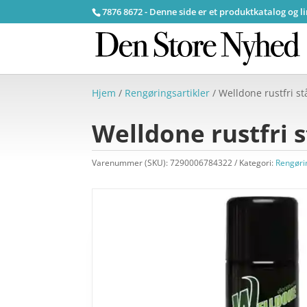
7876 8672 - Denne side er et produktkatalog og l
Hjem
/
Rengøringsartikler
/ Welldone rustfri st
Welldone rustfri 
Varenummer (SKU):
7290006784322
Kategori:
Rengøri