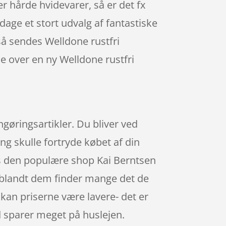
r hårde hvidevarer, så er det fx
ge et stort udvalg af fantastiske
, så sendes Welldone rustfri
de over en ny Welldone rustfri
ngøringsartikler. Du bliver ved
ing skulle fortryde købet af din
os den populære shop Kai Berntsen
g blandt dem finder mange det de
 kan priserne være lavere- det er
d sparer meget på huslejen.