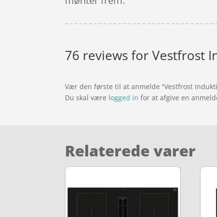
mønter frem.
76 reviews for
Vestfrost 
Vær den første til at anmelde “Vestfrost Induk
Du skal være
logged in
for at afgive en anmeld
Relaterede varer