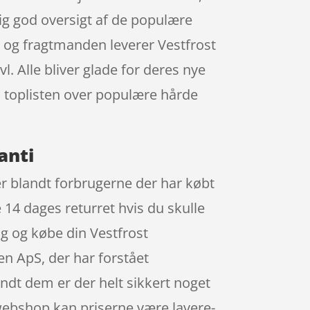
tig god oversigt af de populære
, og fragtmanden leverer Vestfrost
. Alle bliver glade for deres nye
å toplisten over populære hårde
anti
er blandt forbrugerne der har købt
 14 dages returret hvis du skulle
ig og købe din Vestfrost
n ApS, der har forstået
andt dem er der helt sikkert noget
 webshop kan priserne være lavere-