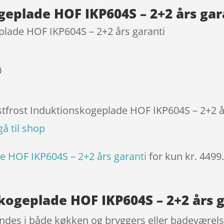
geplade HOF IKP604S – 2+2 års gar
plade HOF IKP604S – 2+2 års garanti
0
estfrost Induktionskogeplade HOF IKP604S – 2+2 å
gå til shop
e HOF IKP604S – 2+2 års garanti
for kun kr. 4499
kogeplade HOF IKP604S – 2+2 års g
indes i både køkken og bryggers eller badeværelse