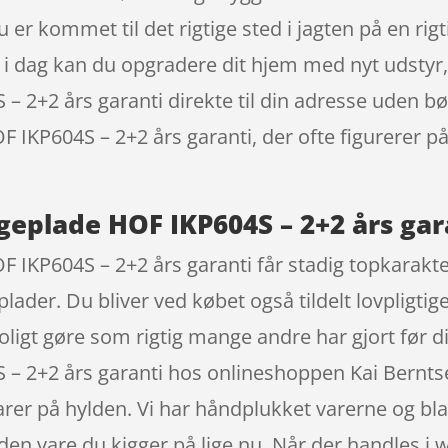
 er kommet til det rigtige sted i jagten på en rig
Så i dag kan du opgradere dit hjem med nyt udstyr
2+2 års garanti direkte til din adresse uden bøvl
 IKP604S – 2+2 års garanti, der ofte figurerer p
geplade HOF IKP604S – 2+2 års gar
 IKP604S – 2+2 års garanti får stadig topkarakt
ader. Du bliver ved købet også tildelt lovpligtige
roligt gøre som rigtig mange andre har gjort før d
– 2+2 års garanti hos onlineshoppen Kai Berntse
varer på hylden. Vi har håndplukket varerne og bl
 den vare du kigger på lige nu. Når der handles i