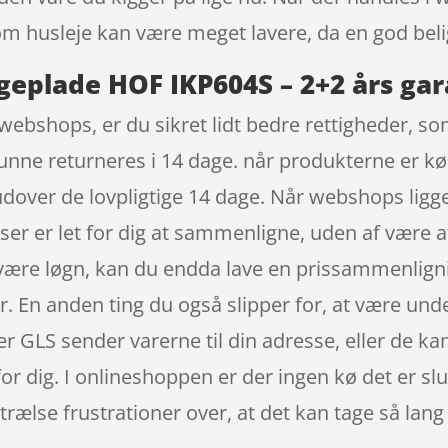
som husleje kan være meget lavere, da en god bel
eplade HOF IKP604S – 2+2 års gara
webshops, er du sikret lidt bedre rettigheder, so
unne returneres i 14 dage. når produkterne er købt
ver de lovpligtige 14 dage. Når webshops ligger 
elser er let for dig at sammenligne, uden af være 
l være løgn, kan du endda lave en prissammenligni
. En anden ting du også slipper for, at være unde
r GLS sender varerne til din adresse, eller de kan
for dig. I onlineshoppen er der ingen kø det er sl
ælse frustrationer over, at det kan tage så lang t