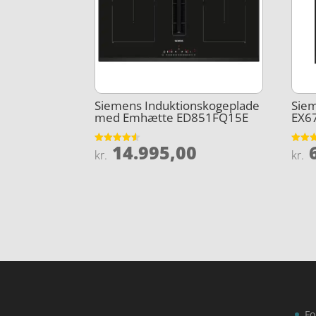
Siemens Induktionskogeplade
Sie
med Emhætte ED851FQ15E
EX67
14.995,00
6
Vurderet
Vurder
kr.
kr.
4.5
3.7
ud af 5
ud af 
Fo