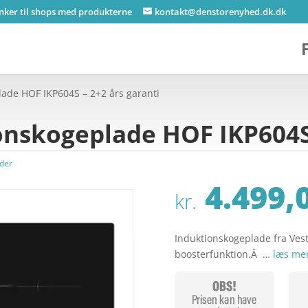
inker til shops med produkterne
kontakt@denstorenyhed.dk.dk
lade HOF IKP604S – 2+2 års garanti
onskogeplade HOF IKP604S 
der
4.499,
kr.
Induktionskogeplade fra Ves
boosterfunktion.Â …
læs me