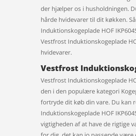
der hjælper os i husholdningen. Du
hårde hvidevarer til dit køkken. 
Induktionskogeplade HOF IKP604S – 
Vestfrost Induktionskogeplade HOF
hvidevarer.
Vestfrost Induktionsko
Vestfrost Induktionskogeplade HOF
den i den populære kategori Kogepl
fortryde dit køb din vare. Du kan 
Induktionskogeplade HOF IKP604S 
vigtigheden af at have de rigtige 
for dig, det kan jo passende være