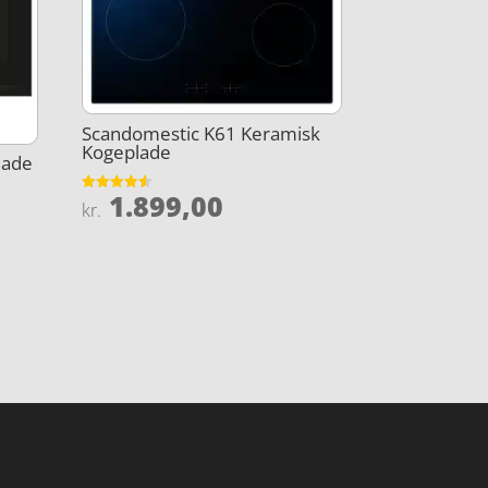
Scandomestic K61 Keramisk
Kogeplade
lade
1.899,00
Vurderet
kr.
4.5
ud af 5