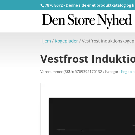
7876 8672 - Denne side er et produktkatalog og l
Hjem
/
Kogeplader
/ Vestfrost Induktionskogep
Vestfrost Indukti
Varenummer (SKU):
5709395170132
Kategori:
Kogepla