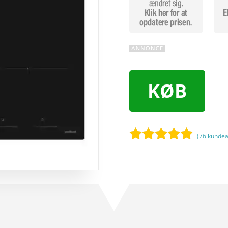
KØB
(
76
kundea
Bedømt
som
4.8
ud af 5
baseret på
kundebedø
mmelser