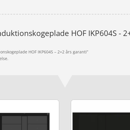
Induktionskogeplade HOF IKP604S - 2+
tionskogeplade HOF IKP604S – 2+2 års garanti”
else.