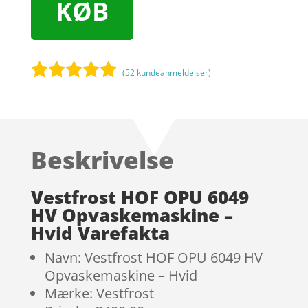
KØB
(
52
kundeanmeldelser)
Bedømt
som
4.9
ud af 5
baseret på
Beskrivelse
kundebedøm
melser
Vestfrost HOF OPU 6049
HV Opvaskemaskine –
Hvid Varefakta
Navn: Vestfrost HOF OPU 6049 HV
Opvaskemaskine – Hvid
Mærke: Vestfrost