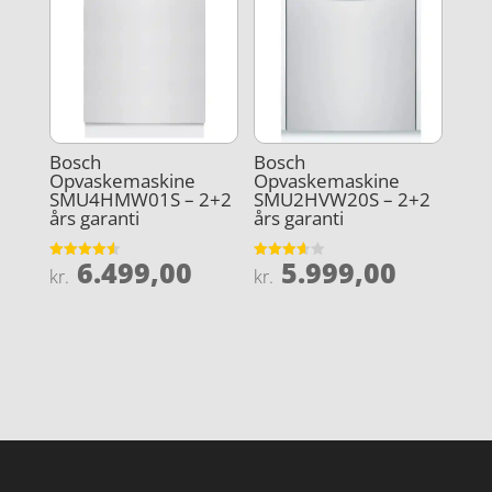
Bosch
Bosch
Opvaskemaskine
Opvaskemaskine
SMU4HMW01S – 2+2
SMU2HVW20S – 2+2
års garanti
års garanti
6.499,00
5.999,00
Vurderet
Vurderet
kr.
kr.
4.6
3.6
ud af 5
ud af 5