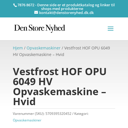
7876 8672 - Denne side er et produktkatalog og linker til
shops med produkterne
kontakt@denstorenyhed.dk.dk
Hjem
/
Opvaskemaskiner
/ Vestfrost HOF OPU 6049
HV Opvaskemaskine – Hvid
Vestfrost HOF OPU
6049 HV
Opvaskemaskine –
Hvid
Varenummer (SKU):
5709395320452
Kategori:
Opvaskemaskiner