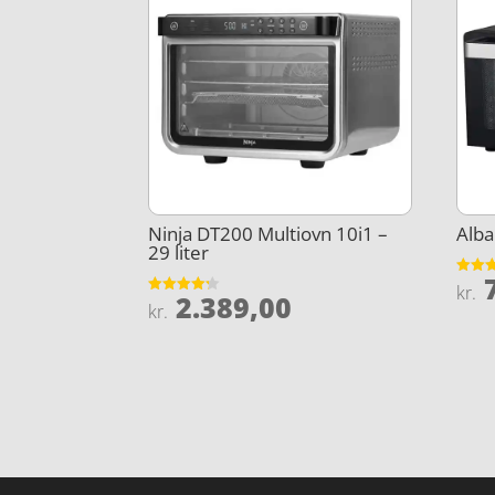
Ninja DT200 Multiovn 10i1 –
Alba
29 liter
7
Vurder
kr.
2.389,00
3.9
Vurderet
kr.
ud af 
4.2
ud af 5