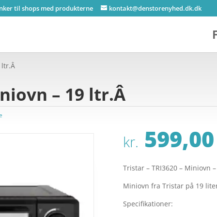
inker til shops med produkterne
kontakt@denstorenyhed.dk.dk
 ltr.Â
niovn – 19 ltr.Â
e
599,00
kr.
Tristar – TRI3620 – Miniovn –
Miniovn fra Tristar på 19 lit
Specifikationer: