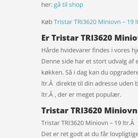
her:
gå til shop
Køb
Tristar TRI3620 Miniovn – 19 l
Er Tristar TRI3620 Minio
Hårde hvidevarer findes i vores h
Denne side har et stort udvalg af
køkken. Så i dag kan du opgradere
ltr.Â direkte til din adresse uden 
ltr.Â , der er meget populær.
Tristar TRI3620 Miniovn 
Tristar TRI3620 Miniovn – 19 ltr.Â 
Det er ret godt at du får lovpligti