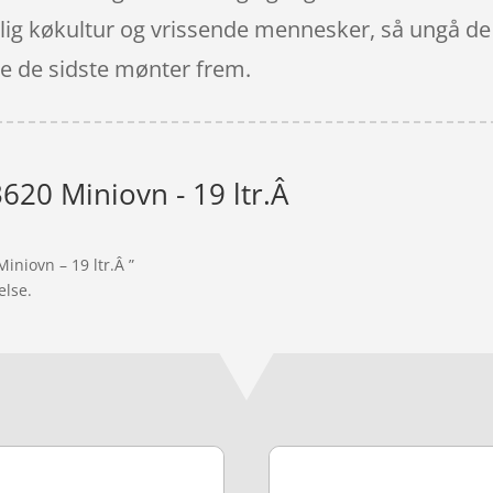
lig køkultur og vrissende mennesker, så ungå de t
nde de sidste mønter frem.
3620 Miniovn - 19 ltr.Â
iniovn – 19 ltr.Â ”
else.