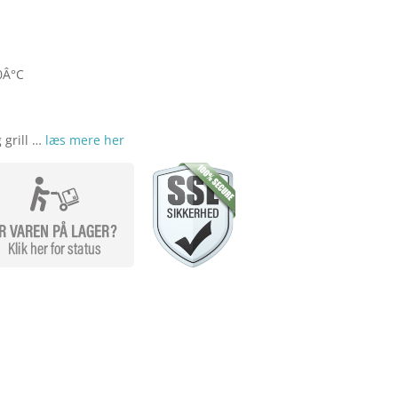
0Â°C
 grill …
læs mere her