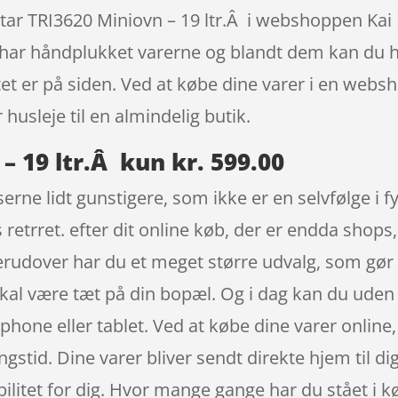
tar TRI3620 Miniovn – 19 ltr.Â i webshoppen Kai B
 har håndplukket varerne og blandt dem kan du hel
t er på siden. Ved at købe dine varer i en websho
husleje til en almindelig butik.
– 19 ltr.Â kun kr. 599.00
serne lidt gunstigere, som ikke er en selvfølge i 
s retrret. efter dit online køb, der er endda shop
Derudover har du et meget større udvalg, som gør
skal være tæt på din bopæl. Og i dag kan du uden
ne eller tablet. Ved at købe dine varer online, 
gstid. Dine varer bliver sendt direkte hjem til dig
bilitet for dig. Hvor mange gange har du stået i kø