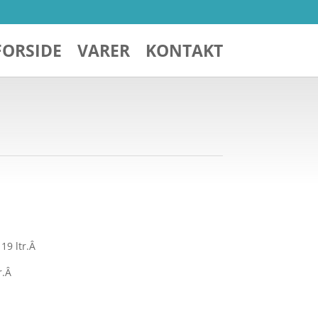
FORSIDE
VARER
KONTAKT
 19 ltr.Â
er.Â