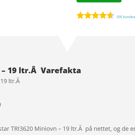
(
66
kundea
Bedømt
som
4.5
ud af 5
baseret
på
kundebedø
 – 19 ltr.Â Varefakta
mmelser
19 ltr.Â
0
istar TRI3620 Miniovn – 19 ltr.Â på nettet, og de 