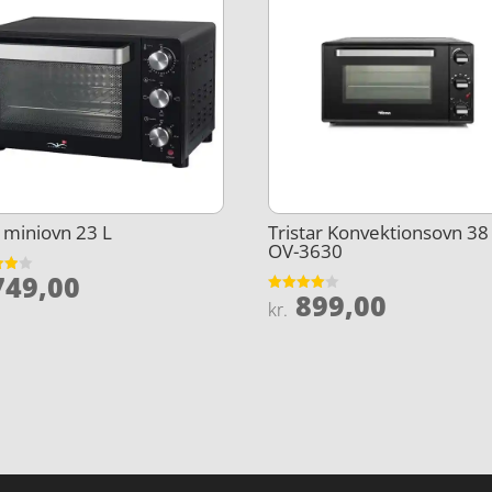
 miniovn 23 L
Tristar Konvektionsovn 38 
OV-3630
49,00
et
899,00
Vurderet
kr.
5
4
ud af 5