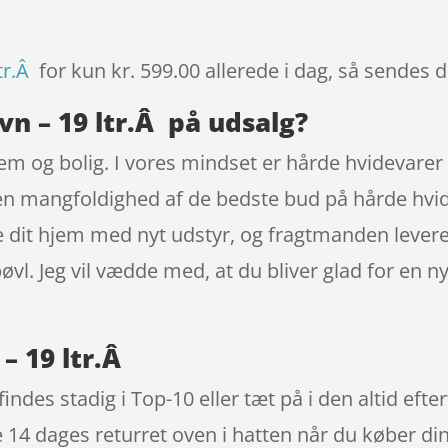
tr.Â
for kun kr. 599.00
allerede i dag, så sendes d
vn – 19 ltr.Â på udsalg?
jem og bolig. I vores mindset er hårde hvidevare
 en mangfoldighed af de bedste bud på hårde hvide
 dit hjem med nyt udstyr, og fragtmanden levere
bøvl. Jeg vil vædde med, at du bliver glad for en n
– 19 ltr.Â
findes stadig i Top-10 eller tæt på i den altid ef
ge 14 dages returret oven i hatten når du køber di