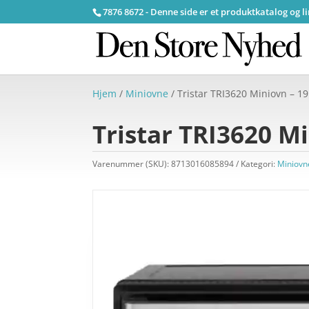
7876 8672 - Denne side er et produktkatalog og l
Hjem
/
Miniovne
/ Tristar TRI3620 Miniovn – 19
Tristar TRI3620 Mi
Varenummer (SKU):
8713016085894
Kategori:
Miniovn