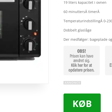
19 liters kapacitet i ovnen
60 minuttersÂ timerÂ
TemperaturindstillingÂ 0-23
Dobbelt glaslåge
Der medfølger: bageplade og
KØB