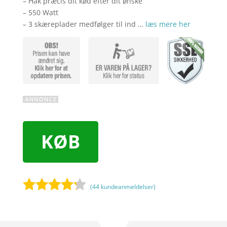
– Hak præcis dit kød efter dit ønske
– 550 Watt
– 3 skæreplader medfølger til ind …
læs mere her
KØB
(
44
kundeanmeldelser)
Bedømt
som
4.1
ud af 5