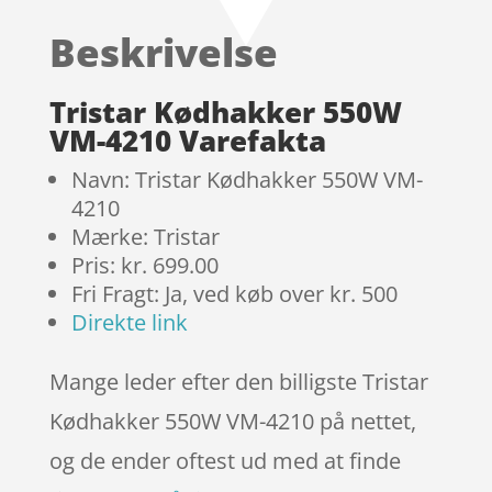
baseret
Beskrivelse
på
kundebedø
mmelser
Tristar Kødhakker 550W
VM-4210 Varefakta
Navn: Tristar Kødhakker 550W VM-
4210
Mærke: Tristar
Pris: kr. 699.00
Fri Fragt: Ja, ved køb over kr. 500
Direkte link
Mange leder efter den billigste Tristar
Kødhakker 550W VM-4210 på nettet,
og de ender oftest ud med at finde