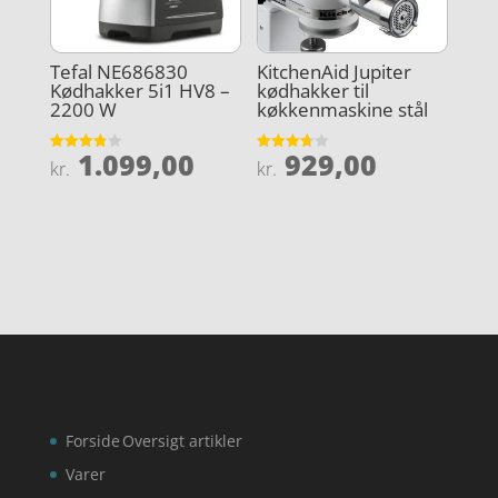
Tefal NE686830
KitchenAid Jupiter
Kødhakker 5i1 HV8 –
kødhakker til
2200 W
køkkenmaskine stål
1.099,00
929,00
Vurderet
Vurderet
kr.
kr.
3.8
3.7
ud af 5
ud af 5
Forside
Oversigt artikler
Varer