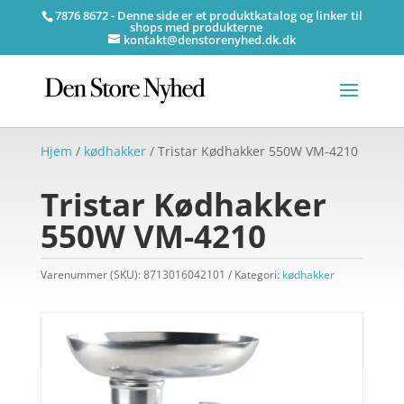
7876 8672 - Denne side er et produktkatalog og linker til
shops med produkterne
kontakt@denstorenyhed.dk.dk
Hjem
/
kødhakker
/ Tristar Kødhakker 550W VM-4210
Tristar Kødhakker
550W VM-4210
Varenummer (SKU):
8713016042101
Kategori:
kødhakker