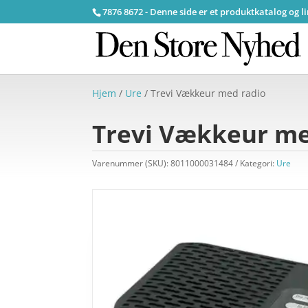
7876 8672 - Denne side er et produktkatalog og l
Hjem
/
Ure
/ Trevi Vækkeur med radio
Trevi Vækkeur me
Varenummer (SKU):
8011000031484
Kategori:
Ure