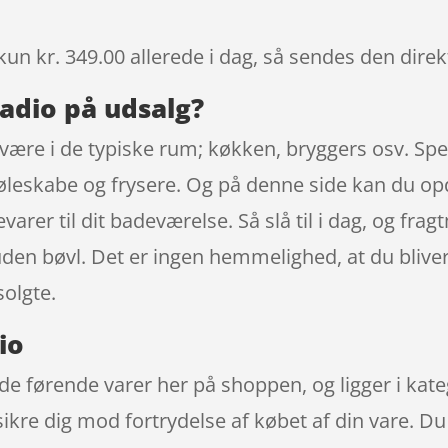
kun kr. 349.00
allerede i dag, så sendes den direk
adio på udsalg?
ndvære i de typiske rum; køkken, bryggers osv. Sp
 køleskabe og frysere. Og på denne side kan du o
arer til dit badeværelse. Så slå til i dag, og fr
uden bøvl. Det er ingen hemmelighed, at du blive
solgte.
io
de førende varer her på shoppen, og ligger i kate
t sikre dig mod fortrydelse af købet af din vare. 