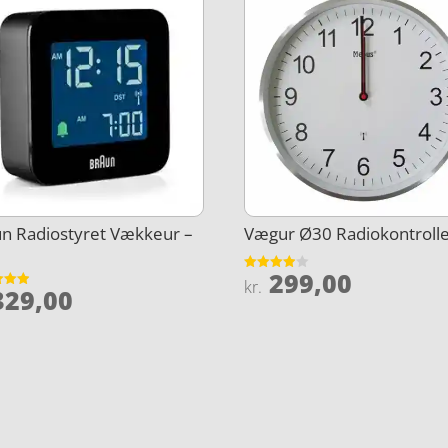
n Radiostyret Vækkeur –
Vægur Ø30 Radiokontrolle
299,00
Vurderet
kr.
29,00
3.9
et
ud af 5
5