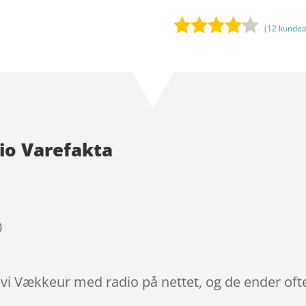
(
12
kundea
Bedømt
som
4
ud af 5
baseret
på
kundebed
io Varefakta
ømmels
er
0
evi Vækkeur med radio på nettet, og de ender oft