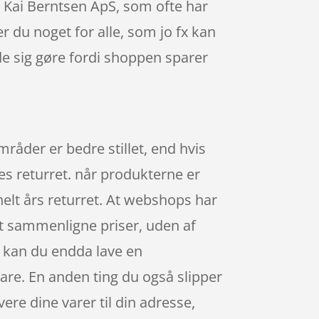
 Kai Berntsen ApS, som ofte har
r du noget for alle, som jo fx kan
de sig gøre fordi shoppen sparer
råder er bedre stillet, end hvis
es returret. når produkterne er
helt års returret. At webshops har
t at sammenligne priser, uden af
, kan du endda lave en
vare. En anden ting du også slipper
ere dine varer til din adresse,