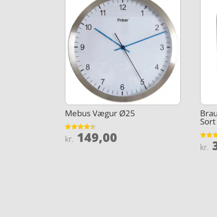
Mebus Vægur Ø25
Brau
Sort
149,00
Vurderet
kr.
3
4.4
Vurder
kr.
ud af 5
4.9
ud af 