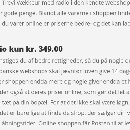
in Trevi Vækkeur med radio i den kendte webshop
r gode penge. Blandt alle varerne i shoppen finde
 du varer online er priserne bedre- og det kan la
o kun kr. 349.00
tiges du af bedre rettigheder, så du på nogle om
le danske webshops skal jævnfør loven give 14 dag
iver shoppen endda mere og nogle giver endda et 
etyder også at deres priser online, som gør det le
 tæt på din bopæl. For at det ikke skal være løgn
et er bare lige at finde de shop, der sælger din 
åbningstider. Online shoppen får Posten til at lev