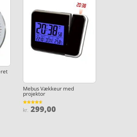
ret
Mebus Vækkeur med
projektor
299,00
Vurderet
kr.
4.6
ud af 5