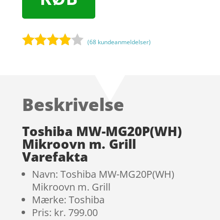
(
68
kundeanmeldelser)
Bedømt
som
3.8
ud af 5
baseret
Beskrivelse
på
kundebed
ømmels
Toshiba MW-MG20P(WH)
er
Mikroovn m. Grill
Varefakta
Navn: Toshiba MW-MG20P(WH)
Mikroovn m. Grill
Mærke: Toshiba
Pris: kr. 799.00