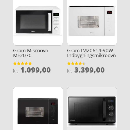
Gram Mikroovn
Gram IM20614-90W
ME2070
Indbygningsmikroovn
1.099,00
3.399,00
Vurderet
Vurderet
kr.
kr.
5
4.4
ud af 5
ud af 5