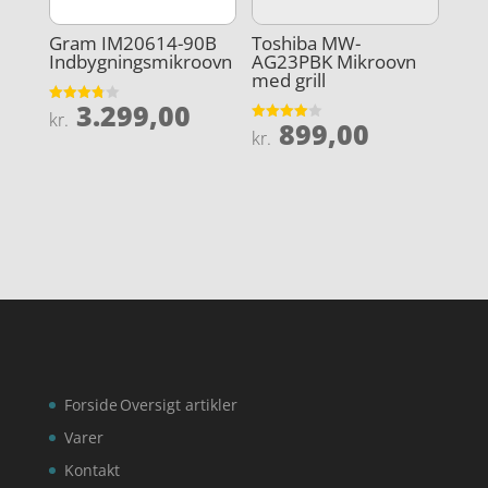
Gram IM20614-90B
Toshiba MW-
Indbygningsmikroovn
AG23PBK Mikroovn
med grill
3.299,00
Vurderet
kr.
899,00
3.8
Vurderet
kr.
ud af 5
4
ud af 5
Forside
Oversigt artikler
Varer
Kontakt