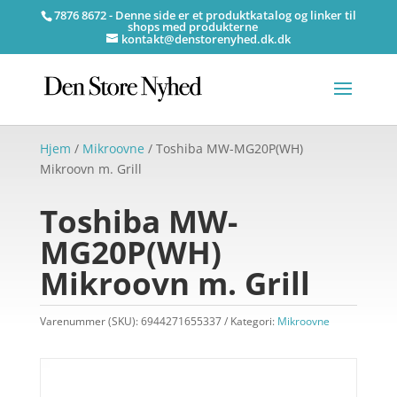
7876 8672 - Denne side er et produktkatalog og linker til
shops med produkterne
kontakt@denstorenyhed.dk.dk
Hjem
/
Mikroovne
/ Toshiba MW-MG20P(WH)
Mikroovn m. Grill
Toshiba MW-
MG20P(WH)
Mikroovn m. Grill
Varenummer (SKU):
6944271655337
Kategori:
Mikroovne