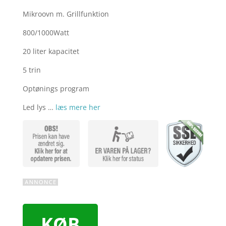
Mikroovn m. Grillfunktion
800/1000Watt
20 liter kapacitet
5 trin
Optønings program
Led lys …
læs mere her
KØB