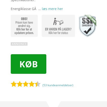
Energiklasse GÂ …
læs mere her
KØB
(
53
kundeanmeldelser)
Bedømt
som
4.3
ud af 5