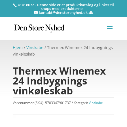
7876 8672 - Denne side er et produktkatalog og linker til
shops med produkterne
kontakt@denstorenyhed.dk.dk
Hjem
/
Vinskabe
/ Thermex Winemex 24 Indbygnings
vinkøleskab
Thermex Winemex
24 Indbygnings
vinkøleskab
Varenummer (SKU):
5703347901737
Kategori:
Vinskabe