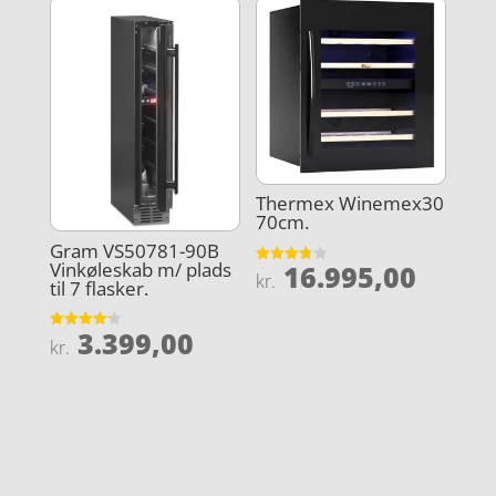
Thermex Winemex30
70cm.
Gram VS50781-90B
Vinkøleskab m/ plads
16.995,00
Vurderet
kr.
til 7 flasker.
3.8
ud af 5
3.399,00
Vurderet
kr.
4.2
ud af 5