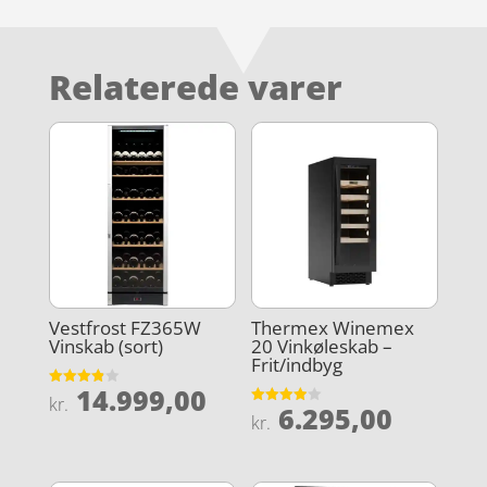
Relaterede varer
Vestfrost FZ365W
Thermex Winemex
Vinskab (sort)
20 Vinkøleskab –
Frit/indbyg
14.999,00
Vurderet
kr.
6.295,00
3.9
Vurderet
kr.
ud af 5
3.9
ud af 5