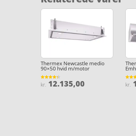
Thermex Newcastle medio
The
90×50 hvid m/motor
Emh
12.135,00
1
Vurderet
Vurder
kr.
kr.
4.3
4.3
ud af 5
ud af 