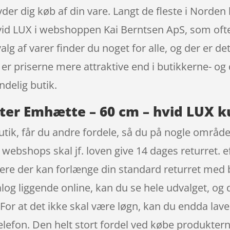
ryder dig køb af din vare. Langt de fleste i Nord
d LUX i webshoppen Kai Berntsen ApS, som ofte 
lg af varer finder du noget for alle, og der er de
er priserne mere attraktive end i butikkerne- og 
ndelig butik.
r Emhætte – 60 cm – hvid LUX ku
ik, får du andre fordele, så du på nogle områder 
 webshops skal jf. loven give 14 dages returret. e
ere der kan forlænge din standard returret med
og liggende online, kan du se hele udvalget, og 
 For at det ikke skal være løgn, kan du endda la
lefon. Den helt stort fordel ved købe produkterne 