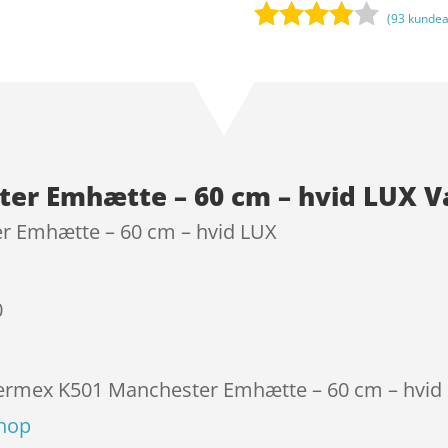
(
93
kundea
Bedømt
som
3.8
ud af 5
baseret
på
kundebed
er Emhætte – 60 cm – hvid LUX V
ømmels
er
r Emhætte – 60 cm – hvid LUX
0
Thermex K501 Manchester Emhætte – 60 cm – hvid L
shop