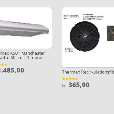
rmex K501 Manchester
ætte 60 cm – 1 motor
.485,00
et
Thermex Recirkulationsfil
5
365,00
Vurderet
kr.
4.4
ud af 5