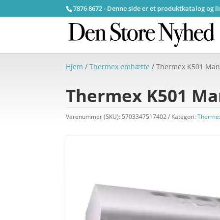
7876 8672 - Denne side er et produktkatalog og l
Hjem
/
Thermex emhætte
/ Thermex K501 Manc
Thermex K501 Man
Varenummer (SKU):
5703347517402
Kategori:
Therme