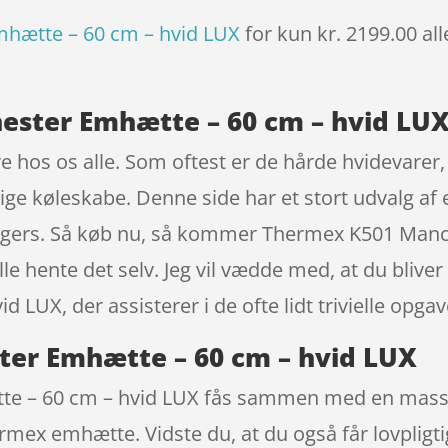
hætte – 60 cm – hvid LUX
for kun kr. 2199.00
al
ster Emhætte – 60 cm – hvid LUX
 hos os alle. Som oftest er de hårde hvidevarer, 
ge køleskabe. Denne side har et stort udvalg af
bryggers. Så køb nu, så kommer Thermex K501 Man
kulle hente det selv. Jeg vil vædde med, at du bliv
LUX, der assisterer i de ofte lidt trivielle opgav
er Emhætte – 60 cm – hvid LUX
 – 60 cm – hvid LUX fås sammen med en masse a
mex emhætte. Vidste du, at du også får lovpligti