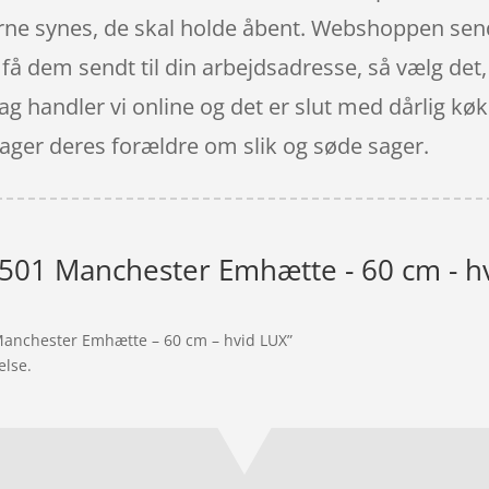
erne synes, de skal holde åbent. Webshoppen sende
 dem sendt til din arbejdsadresse, så vælg det, d
 dag handler vi online og det er slut med dårlig k
ager deres forældre om slik og søde sager.
01 Manchester Emhætte - 60 cm - h
Manchester Emhætte – 60 cm – hvid LUX”
else.