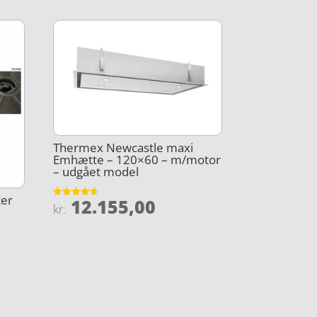
Thermex Newcastle maxi
Emhætte – 120×60 – m/motor
– udgået model
ter
12.155,00
Vurderet
kr.
4.6
ud af 5