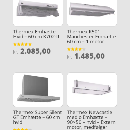
Thermex Emhætte
Thermex K501
Hvid – 60 cm K702-II
Manchester Emhætte
60 cm – 1 motor
2.085,00
Vurderet
kr.
1.485,00
5
Vurderet
kr.
ud af 5
4.3
ud af 5
Thermex Super Silent
Thermex Newcastle
GT Emhætte – 60 cm
medio Emhætte –
hvid
90×50 – hvid – Extern
motor, medfølger