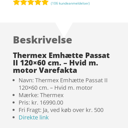
(
106
kundeanmeldelser)
Bedømt
som
4.9
ud af 5
baseret på
Beskrivelse
kundebedøm
melser
Thermex Emhætte Passat
II 120×60 cm. – Hvid m.
motor Varefakta
Navn: Thermex Emhætte Passat II
120×60 cm. – Hvid m. motor
Mærke: Thermex
Pris: kr. 16990.00
Fri Fragt: Ja, ved køb over kr. 500
Direkte link