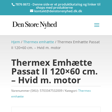
7876 8672 - Denne side er et produktkatalog og linker til
shops med produkterne
kontakt@denstorenyhed.dk.dk
Hjem
/
Thermex emhætte
/ Thermex Emhætte Passat
II 120×60 cm. – Hvid m. motor
Thermex Emhætte
Passat II 120×60 cm.
– Hvid m. motor
Varenummer (SKU):
5703347532009
Kategori:
Thermex
emhætte