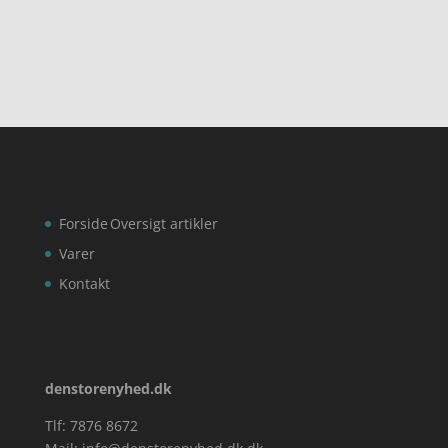
Forside
Oversigt artikler
Varer
Kontakt
denstorenyhed.dk
Tlf: 7876 8672