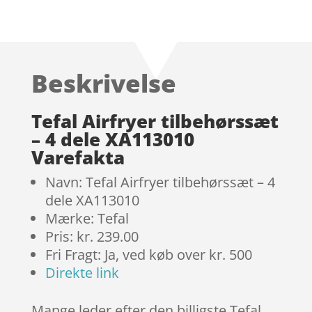
Bedømt
som
4.7
ud af 5
baseret på
Beskrivelse
kundebedø
mmelser
Tefal Airfryer tilbehørssæt
– 4 dele XA113010
Varefakta
Navn: Tefal Airfryer tilbehørssæt – 4
dele XA113010
Mærke: Tefal
Pris: kr. 239.00
Fri Fragt: Ja, ved køb over kr. 500
Direkte link
Mange leder efter den billigste Tefal