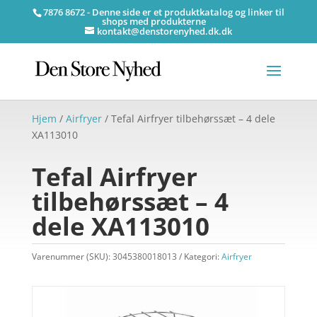
7876 8672 - Denne side er et produktkatalog og linker til
shops med produkterne
kontakt@denstorenyhed.dk.dk
Hjem
/
Airfryer
/ Tefal Airfryer tilbehørssæt – 4 dele
XA113010
Tefal Airfryer
tilbehørssæt – 4
dele XA113010
Varenummer (SKU):
3045380018013
Kategori:
Airfryer