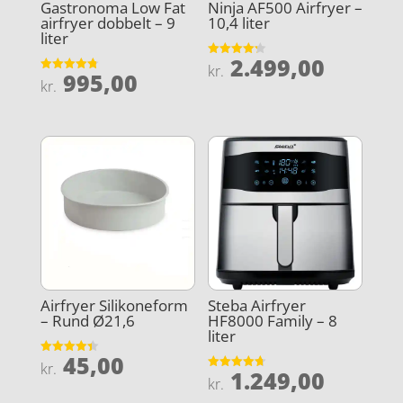
Gastronoma Low Fat
Ninja AF500 Airfryer –
airfryer dobbelt – 9
10,4 liter
liter
2.499,00
Vurderet
kr.
995,00
4.2
Vurderet
kr.
ud af 5
4.8
ud af 5
Airfryer Silikoneform
Steba Airfryer
– Rund Ø21,6
HF8000 Family – 8
liter
45,00
Vurderet
kr.
1.249,00
4.4
Vurderet
kr.
ud af 5
4.7
ud af 5