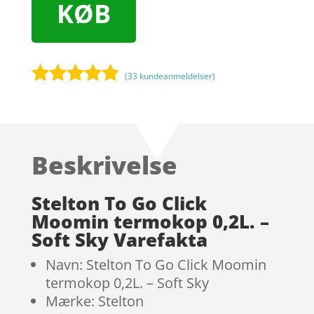
KØB
(
33
kundeanmeldelser)
Bedømt
som
4.7
ud af 5
baseret på
Beskrivelse
kundebedø
mmelser
Stelton To Go Click
Moomin termokop 0,2L. –
Soft Sky Varefakta
Navn: Stelton To Go Click Moomin
termokop 0,2L. – Soft Sky
Mærke: Stelton