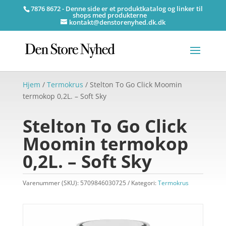
7876 8672 - Denne side er et produktkatalog og linker til
shops med produkterne
kontakt@denstorenyhed.dk.dk
Hjem
/
Termokrus
/ Stelton To Go Click Moomin
termokop 0,2L. – Soft Sky
Stelton To Go Click
Moomin termokop
0,2L. – Soft Sky
Varenummer (SKU):
5709846030725
Kategori:
Termokrus