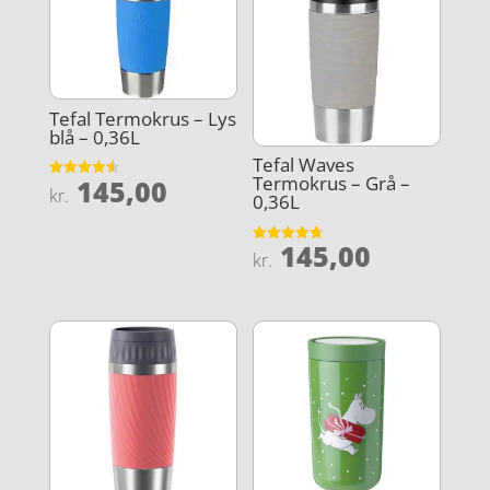
Tefal Termokrus – Lys
blå – 0,36L
Tefal Waves
Termokrus – Grå –
145,00
Vurderet
kr.
0,36L
4.6
ud af 5
145,00
Vurderet
kr.
4.8
ud af 5