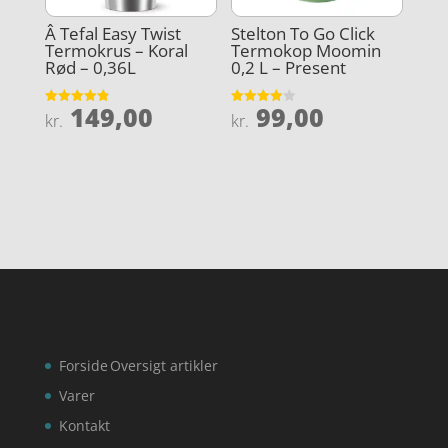
Â Tefal Easy Twist
Stelton To Go Click
Termokrus – Koral
Termokop Moomin
Rød – 0,36L
0,2 L – Present
149,00
99,00
Vurderet
Vurderet
kr.
kr.
4.9
3.9
ud af 5
ud af 5
Forside
Oversigt artikler
Varer
Kontakt