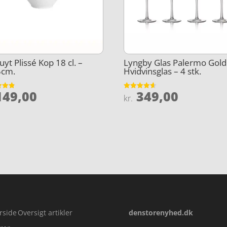
vuyt Plissé Kop 18 cl. –
Lyngby Glas Palermo Gold
5cm.
Hvidvinsglas – 4 stk.
49,00
349,00
et
Vurderet
kr.
4.6
5
ud af 5
rside
Oversigt artikler
denstorenyhed.dk