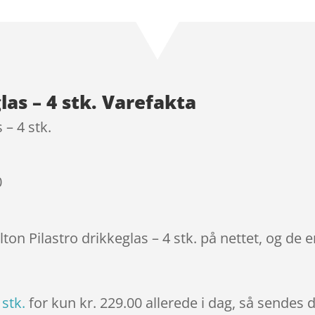
som
4.9
ud af 5
baseret på
kundebedøm
melser
las – 4 stk. Varefakta
 – 4 stk.
0
lton Pilastro drikkeglas – 4 stk. på nettet, og de 
 stk.
for kun kr. 229.00
allerede i dag, så sendes d