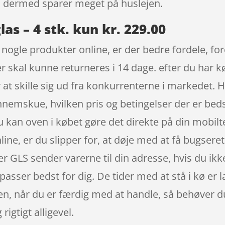
n dermed sparer meget på huslejen.
las – 4 stk. kun kr. 229.00
bt nogle produkter online, er der bedre fordele, f
er skal kunne returneres i 14 dage. efter du har k
 at skille sig ud fra konkurrenterne i markedet. H
nnemskue, hvilken pris og betingelser der er beds
 kan oven i købet gøre det direkte på din mobiltel
ine, er du slipper for, at døje med at få bugseret a
r GLS sender varerne til din adresse, hvis du ikke
 passer bedst for dig. De tider med at stå i kø er 
ssen, når du er færdig med at handle, så behøver 
rigtigt alligevel.