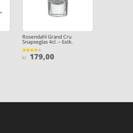
Rosendahl Grand Cru
Snapseglas 4cl. – 6stk.
179,00
Vurderet
kr.
4.3
ud af 5