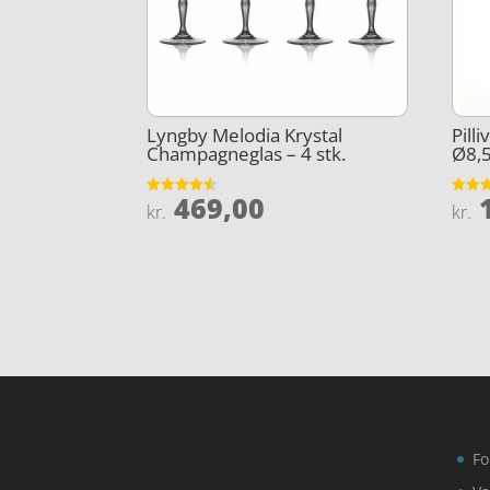
Lyngby Melodia Krystal
Pilli
Champagneglas – 4 stk.
Ø8,
469,00
1
Vurderet
Vurder
kr.
kr.
4.5
4.8
ud af 5
ud af 
Fo