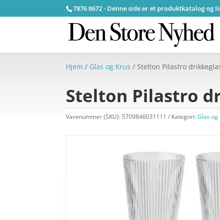
7876 8672 - Denne side er et produktkatalog og l
Hjem
/
Glas og Krus
/ Stelton Pilastro drikkeglas
Stelton Pilastro dr
Varenummer (SKU):
5709846031111
Kategori:
Glas og