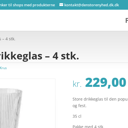
inker til shops med produkterne
kontakt@denstorenyhed.dk.dk
 – 4 stk.
ikkeglas – 4 stk.
 Krus
229,00
kr.
Store drikkeglas til den popu
og fest.
35 cl
Pakke med 4 stk.