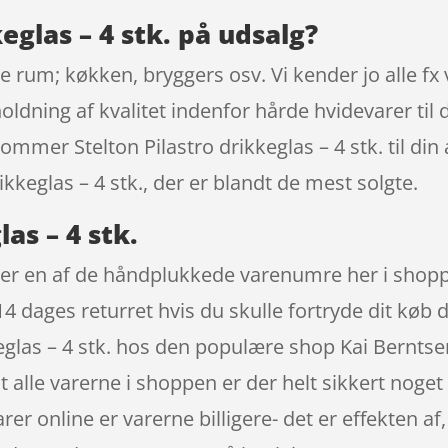
keglas – 4 stk. på udsalg?
ke rum; køkken, bryggers osv. Vi kender jo alle 
oldning af kvalitet indenfor hårde hvidevarer til 
å kommer Stelton Pilastro drikkeglas – 4 stk. til di
rikkeglas – 4 stk., der er blandt de mest solgte.
las – 4 stk.
tk. er en af de håndplukkede varenumre her i shop
 14 dages returret hvis du skulle fortryde dit køb 
eglas – 4 stk. hos den populære shop Kai Berntse
alle varerne i shoppen er der helt sikkert noget 
er online er varerne billigere- det er effekten af