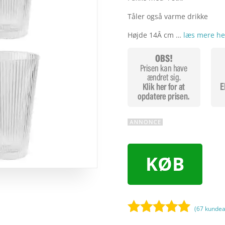
Tåler også varme drikke
Højde 14Â cm …
læs mere he
KØB
(
67
kundea
Bedømt