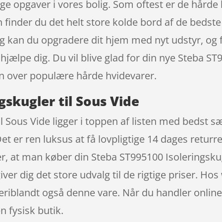
e opgaver i vores bolig. Som oftest er de hårde 
 finder du det helt store kolde bord af de bedste
dag kan du opgradere dit hjem med nyt udstyr, og
t hjælpe dig. Du vil blive glad for din nye Steba S
ten over populære hårde hvidevarer.
gskugler til Sous Vide
il Sous Vide ligger i toppen af listen med bedst 
et er ren luksus at få lovpligtige 14 dages retur
, at man køber din Steba ST995100 Isoleringskugl
er dig det store udvalg til de rigtige priser. H
eriblandt også denne vare. Når du handler online
n fysisk butik.