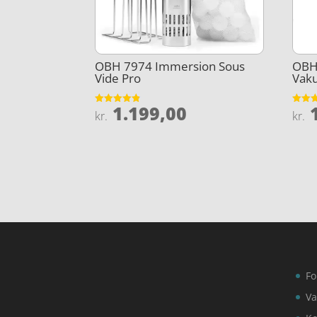
OBH 7974 Immersion Sous
OBH
Vide Pro
Vak
1.199,00
1
Vurderet
Vurder
kr.
kr.
4.8
4.3
ud af 5
ud af 
Fo
Va