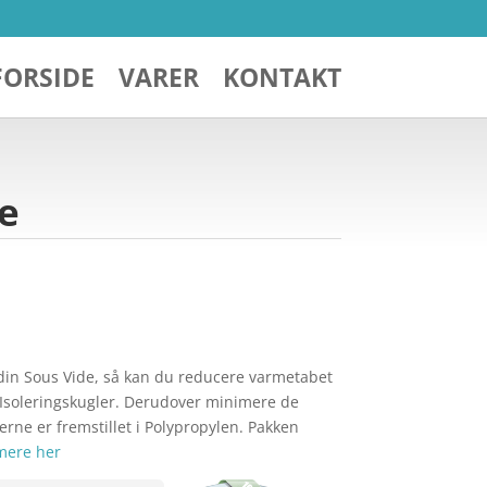
FORSIDE
VARER
KONTAKT
de
in Sous Vide, så kan du reducere varmetabet
 Isoleringskugler. Derudover minimere de
rne er fremstillet i Polypropylen. Pakken
mere her