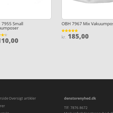
 7955 Small
OBH 7967 Mix Vakuumpo
uumposer
185,00
Vurderet
kr.
10,00
4.9
et
ud af 5
5
rside
Oversigt artikler
denstorenyhed.dk
rer
Tlf: 7876 8672