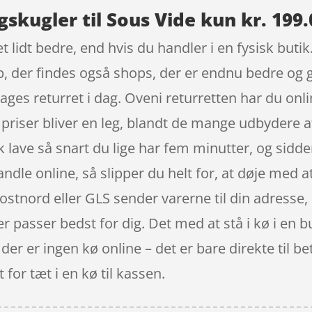
gskugler til Sous Vide kun kr. 199.
et lidt bedre, end hvis du handler i en fysisk but
øb, der findes også shops, der er endnu bedre og g
 dages returret i dag. Oveni returretten har du onli
riser bliver en leg, blandt de mange udbydere af
 lave så snart du lige har fem minutter, og sidd
ndle online, så slipper du helt for, at døje med at
Postnord eller GLS sender varerne til din adresse, e
r passer bedst for dig. Det med at stå i kø i en b
 er ingen kø online – det er bare direkte til beta
 for tæt i en kø til kassen.