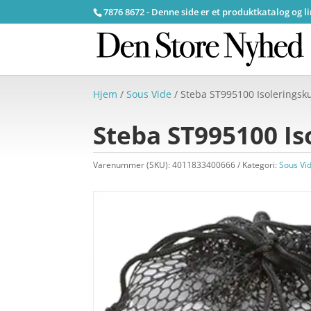
7876 8672 - Denne side er et produktkatalog og l
Hjem
/
Sous Vide
/ Steba ST995100 Isoleringsku
Steba ST995100 Iso
Varenummer (SKU):
4011833400666
Kategori:
Sous Vi