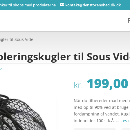
inker til shops med produkterne
kontakt@denstorenyhed.dk.dk
gler til Sous Vide
leringskugler til Sous Vi
de
199,00
kr.
Når du tilbereder mad med d
med op til 90% ved at bruge
fordampning af vandet. Kugle
indeholder 100 stk.Â …
læs 