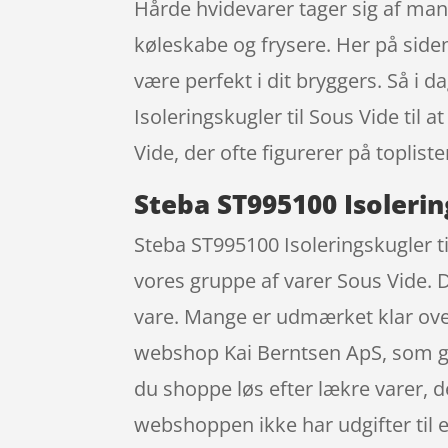
Hårde hvidevarer tager sig af mang
køleskabe og frysere. Her på siden
være perfekt i dit bryggers. Så i 
Isoleringskugler til Sous Vide til a
Vide, der ofte figurerer på toplis
Steba ST995100 Isolerin
Steba ST995100 Isoleringskugler t
vores gruppe af varer Sous Vide. D
vare. Mange er udmærket klar over
webshop Kai Berntsen ApS, som giv
du shoppe løs efter lækre varer, d
webshoppen ikke har udgifter til e