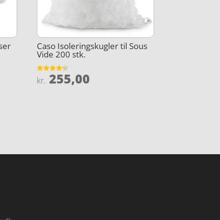
ser
Caso Isoleringskugler til Sous
Vide 200 stk.
255,00
Vurderet
kr.
4.3
ud af 5