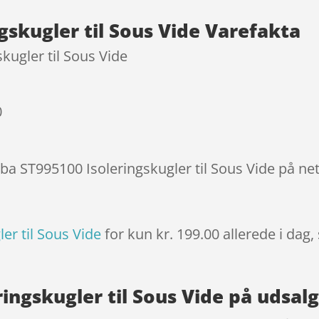
på
gskugler til Sous Vide Varefakta
kundebed
ømmels
kugler til Sous Vide
er
0
eba ST995100 Isoleringskugler til Sous Vide på ne
er til Sous Vide
for kun kr. 199.00
allerede i dag,
ringskugler til Sous Vide på udsal