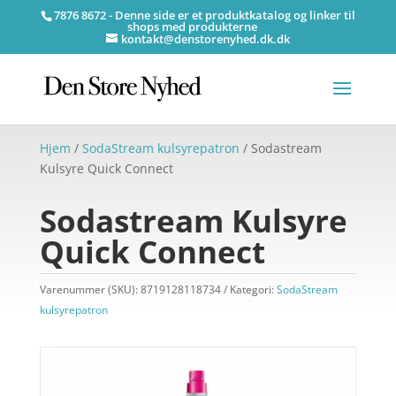
7876 8672 - Denne side er et produktkatalog og linker til
shops med produkterne
kontakt@denstorenyhed.dk.dk
Hjem
/
SodaStream kulsyrepatron
/ Sodastream
Kulsyre Quick Connect
Sodastream Kulsyre
Quick Connect
Varenummer (SKU):
8719128118734
Kategori:
SodaStream
kulsyrepatron