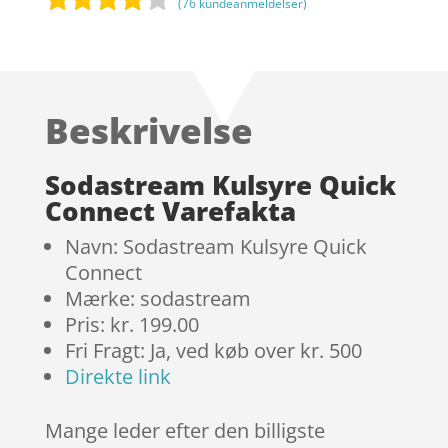
(
76
kundeanmeldelser)
Bedømt
som
3.8
ud af 5
baseret
Beskrivelse
på
kundebed
ømmels
Sodastream Kulsyre Quick
er
Connect Varefakta
Navn: Sodastream Kulsyre Quick
Connect
Mærke: sodastream
Pris: kr. 199.00
Fri Fragt: Ja, ved køb over kr. 500
Direkte link
Mange leder efter den billigste