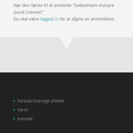
Vær den første til at anmelde “Sodastream Kulsyre
Quick Connect”
Du skal være
logged in
for at afgive en anmeldelse.
Forside
Oversigt artikler
Varer
Kontakt