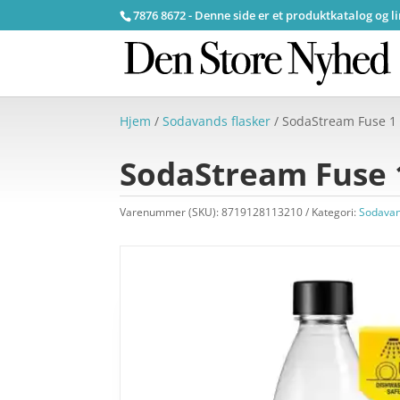
7876 8672 - Denne side er et produktkatalog og l
Hjem
/
Sodavands flasker
/ SodaStream Fuse 1 l
SodaStream Fuse 1
Varenummer (SKU):
8719128113210
Kategori:
Sodavan