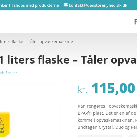
inker til shops med produkterne
kontakt@denstorenyhed.dk.dk
iters flaske – Tåler opvaskemaskine
 liters flaske – Tåler op
ds flasker
115,00
kr.
Kan rengøres i opvaskemaskin
BPA-fri plast. Det er en af de
komme i opvaskemaskinen. Fl
undtagen Crystal, Duo og Pe