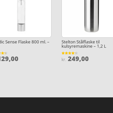
ic Sense Flaske 800 ml. –
Stelton Stålflaske til
kulsyremaskine – 1,2 L
29,00
249,00
et
Vurderet
kr.
4.2
5
ud af 5