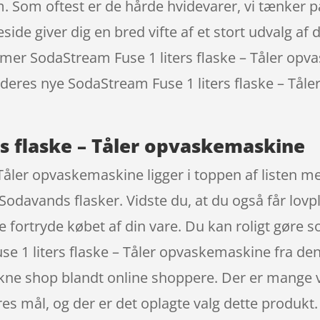
m. Som oftest er de hårde hvidevarer, vi tænker p
e giver dig en bred vifte af et stort udvalg af
 kommer SodaStream Fuse 1 liters flaske – Tåler op
or deres nye SodaStream Fuse 1 liters flaske – Tål
rs flaske – Tåler opvaskemaskine
 Tåler opvaskemaskine ligger i toppen af listen m
davands flasker. Vidste du, at du også får lovpli
e fortryde købet af din vare. Du kan roligt gøre 
se 1 liters flaske – Tåler opvaskemaskine fra de
ne shop blandt online shoppere. Der er mange va
es mål, og der er det oplagte valg dette produkt