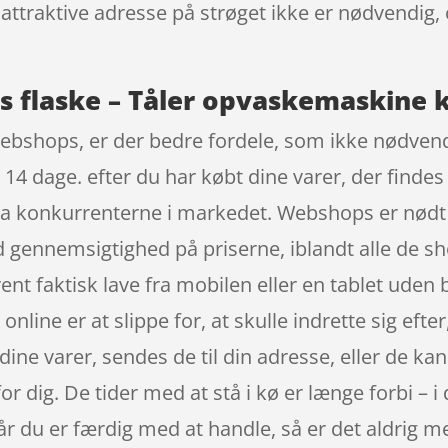
den attraktive adresse på strøget ikke er nødvend
s flaske – Tåler opvaskemaskine k
ebshops, er der bedre fordele, som ikke nødvendi
 14 dage. efter du har købt dine varer, der find
 fra konkurrenterne i markedet. Webshops er nødt t
d gennemsigtighed på priserne, iblandt alle de s
nt faktisk lave fra mobilen eller en tablet uden
nline er at slippe for, at skulle indrette sig eft
ine varer, sendes de til din adresse, eller de kan 
or dig. De tider med at stå i kø er længe forbi – i
år du er færdig med at handle, så er det aldrig me