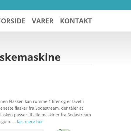
FORSIDE
VARER
KONTAKT
vaskemaskine
en Flasken kan rumme 1 liter og er lavet i
 eneste flasker fra Sodastream, der tåler at
asken passer til alle maskiner fra Sodastream
nguin. …
læs mere her