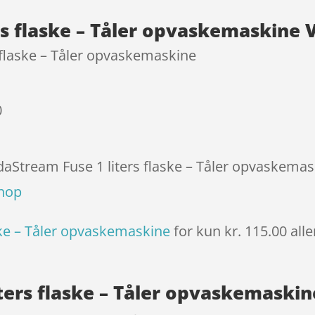
kundebed
rs flaske – Tåler opvaskemaskine 
ømmels
er
 flaske – Tåler opvaskemaskine
0
daStream Fuse 1 liters flaske – Tåler opvaskemas
shop
ske – Tåler opvaskemaskine
for kun kr. 115.00
all
ters flaske – Tåler opvaskemaskin