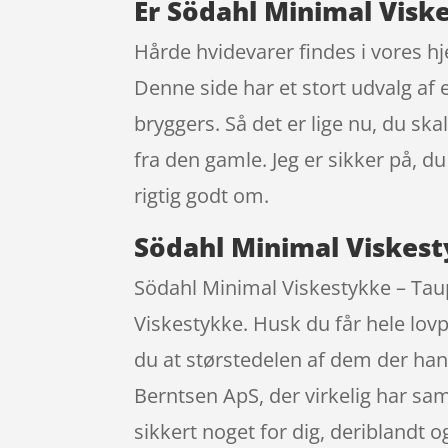
Er Södahl Minimal Visk
Hårde hvidevarer findes i vores h
Denne side har et stort udvalg af e
bryggers. Så det er lige nu, du s
fra den gamle. Jeg er sikker på, d
rigtig godt om.
Södahl Minimal Viskest
Södahl Minimal Viskestykke – Taup
Viskestykke. Husk du får hele lovpl
du at størstedelen af dem der ha
Berntsen ApS, der virkelig har sam
sikkert noget for dig, deriblandt 