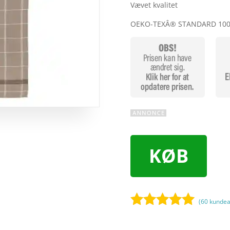
Vævet kvalitet
OEKO-TEXÂ® STANDARD 100 
KØB
(
60
kundea
Bedømt
som
4.9