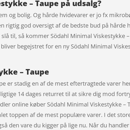
estykke – Taupe på udsalg?
jem og bolig. Og hårde hvidevarer er jo fx mikro
n rigtig god oversigt af de bedste bud på hårde hv
kal slå til, så kommer Södahl Minimal Viskestykke
u bliver begejstret for en ny Södahl Minimal Vis
ykke – Taupe
e er stadig en af de mest eftertragtede varer h
igtige 14 dages returret til at sikre dig mod fortr
ndler online køber Södahl Minimal Viskestykke –
let toppen af de mest populære varer. I det store
også den vare du kigger på lige nu. Når du handler