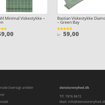
hl Minimal Viskestykke –
Bastian Viskestykke Diam
en
– Green Bay
9,00
59,00
et
Vurderet
kr.
4.7
5
ud af 5
rside
Oversigt artikler
denstorenyhed.dk
rer
Tlf: 7876 8672
ntakt
Mail:
info@denstorenyhed.d