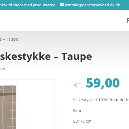
inker til shops med produkterne
kontakt@denstorenyhed.dk.dk
e – Taupe
iskestykke – Taupe
ykke
59,00
kr.
Viskestykke i 100% bomuld f
Brun
50*70 cm