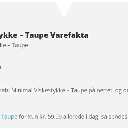
ud af 5
baseret på
kundebedøm
melser
ykke – Taupe Varefakta
kke – Taupe
0
ödahl Minimal Viskestykke – Taupe på nettet, og d
– Taupe
for kun kr. 59.00
allerede i dag, så sendes