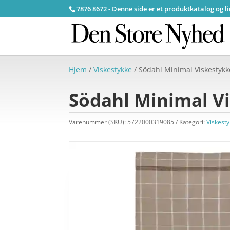
7876 8672 - Denne side er et produktkatalog og l
Hjem
/
Viskestykke
/ Södahl Minimal Viskestykk
Södahl Minimal V
Varenummer (SKU):
5722000319085
Kategori:
Viskest