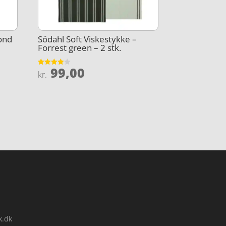
ond
Södahl Soft Viskestykke –
Forrest green – 2 stk.
99,00
Vurderet
kr.
4
ud af 5
k.dk