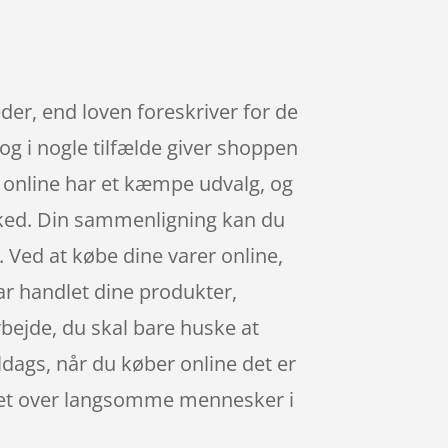
der, end loven foreskriver for de
 og i nogle tilfælde giver shoppen
u online har et kæmpe udvalg, og
rked. Din sammenligning kan du
e. Ved at købe dine varer online,
har handlet dine produkter,
rbejde, du skal bare huske at
ldags, når du køber online det er
teret over langsomme mennesker i