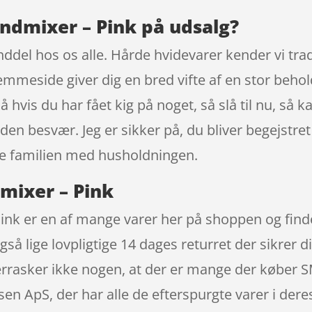
dmixer – Pink på udsalg?
nddel hos os alle. Hårde hvidevarer kender vi tr
mmeside giver dig en bred vifte af en stor behol
 Så hvis du har fået kig på noget, så slå til nu, 
uden besvær. Jeg er sikker på, du bliver begejs
le familien med husholdningen.
ixer – Pink
 er en af mange varer her på shoppen og finde
så lige lovpligtige 14 dages returret der sikrer d
overrasker ikke nogen, at der er mange der køb
en ApS, der har alle de efterspurgte varer i dere