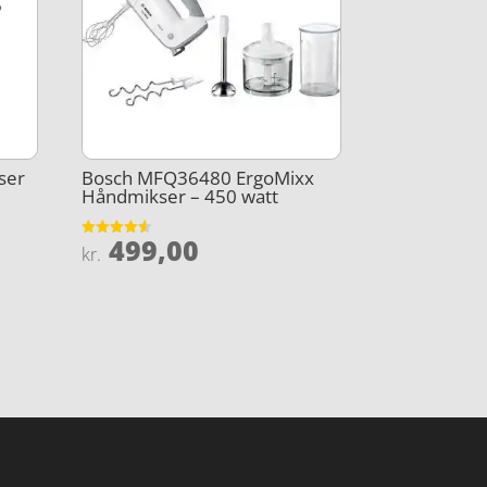
ser
Bosch MFQ36480 ErgoMixx
Håndmikser – 450 watt
499,00
Vurderet
kr.
4.5
ud af 5