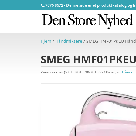
7876 8672 - Denne side er et produktkatalog og l
Hjem
/
Håndmiksere
/ SMEG HMF01PKEU Håndm
SMEG HMF01PKEU 
Varenummer (SKU):
8017709301866
Kategori:
Håndmi