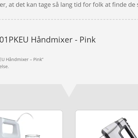
r, at det kan tage så lang tid for folk at finde d
1PKEU Håndmixer - Pink
EU Håndmixer – Pink”
else.