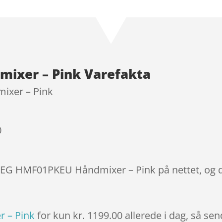
Bedømt
som
4.3
ud af 5
baseret
på
kundebedø
ixer – Pink Varefakta
mmelser
xer – Pink
0
SMEG HMF01PKEU Håndmixer – Pink på nettet, og d
 – Pink
for kun kr. 1199.00
allerede i dag, så sen