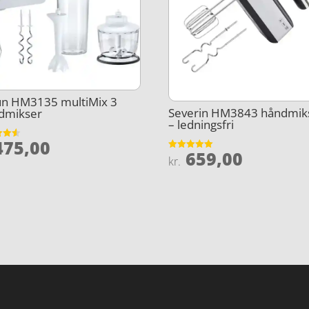
un HM3135 multiMix 3
Severin HM3843 håndmik
dmikser
– ledningsfri
75,00
et
659,00
Vurderet
kr.
5
5
ud af 5