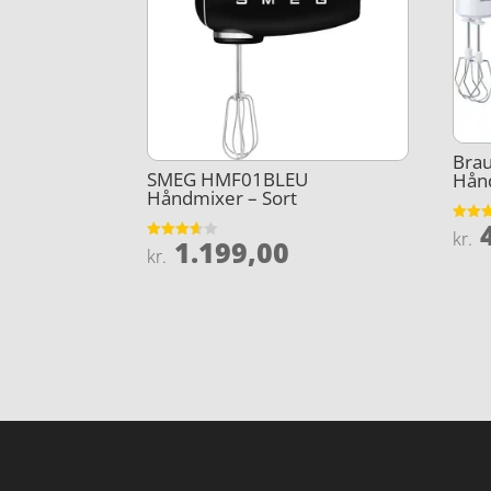
Bra
SMEG HMF01BLEU
Hån
Håndmixer – Sort
4
Vurder
kr.
1.199,00
4.5
Vurderet
kr.
ud af 
3.6
ud af 5