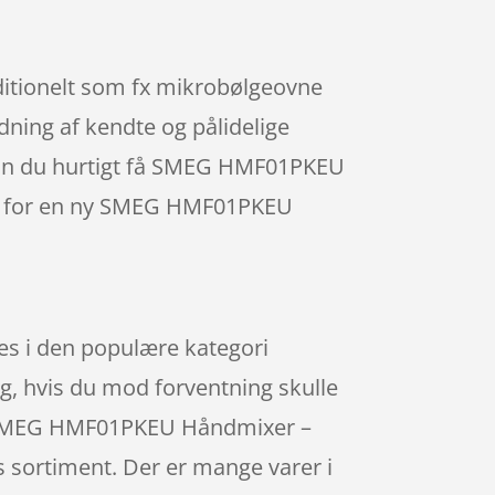
aditionelt som fx mikrobølgeovne
dning af kendte og pålidelige
så kan du hurtigt få SMEG HMF01PKEU
tret for en ny SMEG HMF01PKEU
s i den populære kategori
ig, hvis du mod forventning skulle
er SMEG HMF01PKEU Håndmixer –
s sortiment. Der er mange varer i