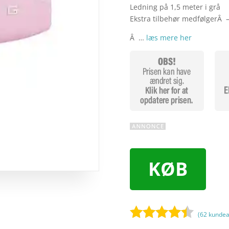
Ledning på 1,5 meter i grå
Ekstra tilbehør medfølgerÂ –
Â …
læs mere her
KØB
(
62
kundea