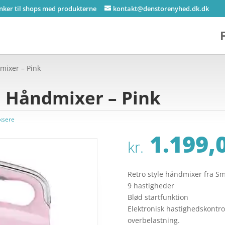
inker til shops med produkterne
kontakt@denstorenyhed.dk.dk
ixer – Pink
Håndmixer – Pink
ksere
1.199,
kr.
Retro style håndmixer fra S
9 hastigheder
Blød startfunktion
Elektronisk hastighedskontr
overbelastning.