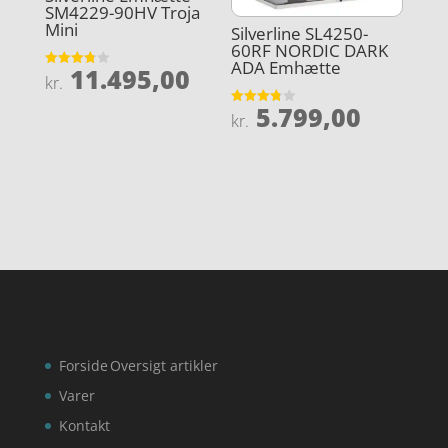
SM4229-90HV Troja
Mini
Silverline SL4250-
60RF NORDIC DARK
ADA Emhætte
11.495,00
Vurderet
kr.
3.8
ud af 5
5.799,00
Vurderet
kr.
3.8
ud af 5
Forside
Oversigt artikler
Varer
Kontakt