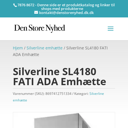
7876 8672 - Denne side er et produktkatalog og linker til
shops med produkterne
kontakt@denstorenyhed.dk.dk
Hjem
/
Silverline emhætte
/ Silverline SL4180 FATI
ADA Emhætte
Silverline SL4180
FATI ADA Emhætte
Varenummer (SKU):
8697412751334
Kategori:
Silverline
emhætte