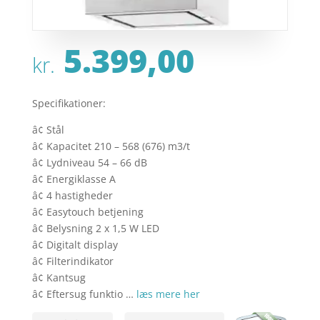
5.399,00
kr.
Specifikationer:
â¢ Stål
â¢ Kapacitet 210 – 568 (676) m3/t
â¢ Lydniveau 54 – 66 dB
â¢ Energiklasse A
â¢ 4 hastigheder
â¢ Easytouch betjening
â¢ Belysning 2 x 1,5 W LED
â¢ Digitalt display
â¢ Filterindikator
â¢ Kantsug
â¢ Eftersug funktio …
læs mere her