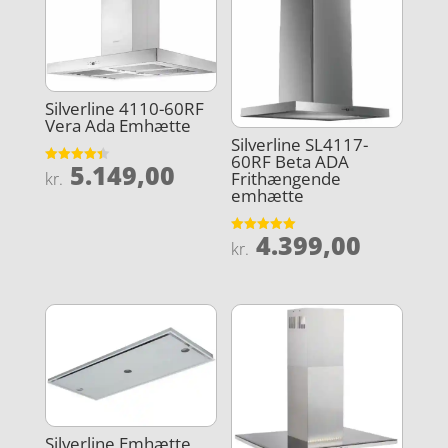
Silverline 4110-60RF
Vera Ada Emhætte
Silverline SL4117-
60RF Beta ADA
5.149,00
Vurderet
Frithængende
kr.
4.4
emhætte
ud af 5
4.399,00
Vurderet
kr.
5
ud af 5
Silverline Emhætte