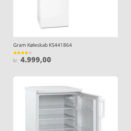
Gram Køleskab KS441864
4.999,00
Vurderet
kr.
4.1
ud af 5