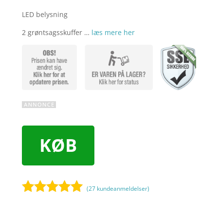
LED belysning
2 grøntsagsskuffer …
læs mere her
KØB
(
27
kundeanmeldelser)
Bedømt
som
4.9