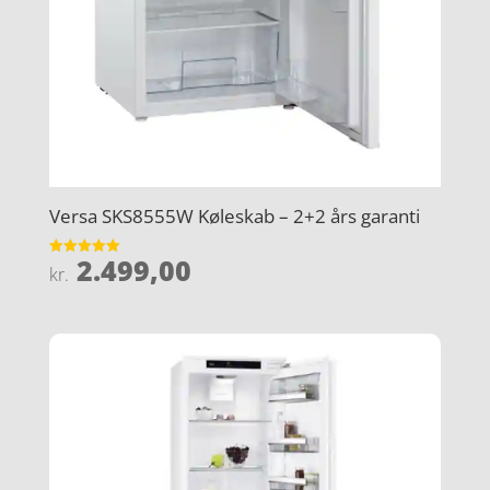
Versa SKS8555W Køleskab – 2+2 års garanti
2.499,00
Vurderet
kr.
5
ud af 5