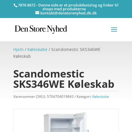
7876 8672 - Denne side er et produktkatalog og linker til
shops med produkterne
kontakt@denstorenyhed.dk.dk
Hjem
/
Køleskabe
/ Scandomestic SKS346WE
Køleskab
Scandomestic
SKS346WE Køleskab
Varenummer (SKU):
5704704019843
Kategori:
Køleskabe