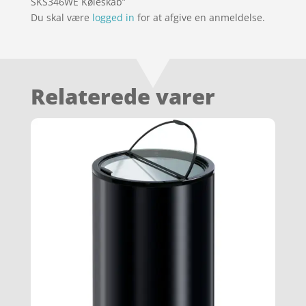
SKS346WE Køleskab”
Du skal være
logged in
for at afgive en anmeldelse.
Relaterede varer