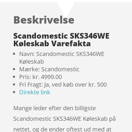
ud af 5
baseret på
Beskrivelse
kundebedøm
melser
Scandomestic SKS346WE
Køleskab Varefakta
Navn: Scandomestic SKS346WE
Køleskab
Mærke: Scandomestic
Pris: kr. 4999.00
Fri Fragt: Ja, ved køb over kr. 500
Direkte link
Mange leder efter den billigste
Scandomestic SKS346WE Køleskab på
nettet, og de ender oftest ud med at