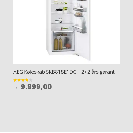
AEG Køleskab SKB818E1DC – 2+2 års garanti
9.999,00
Vurderet
kr.
3.7
ud af 5