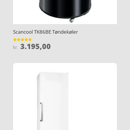
Scancool TK86BE Tøndekøler
3.195,00
Vurderet
kr.
4.9
ud af 5