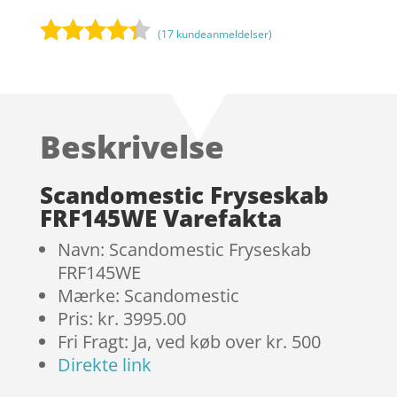
(
17
kundeanmeldelser)
Bedømt
som
4.2
ud af 5
baseret
Beskrivelse
på
kundebedø
mmelser
Scandomestic Fryseskab
FRF145WE Varefakta
Navn: Scandomestic Fryseskab
FRF145WE
Mærke: Scandomestic
Pris: kr. 3995.00
Fri Fragt: Ja, ved køb over kr. 500
Direkte link