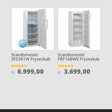
Scandomestic
Scandomestic
SFS381W Fryseskab
FRF168WE Fryseskab
6.999,00
3.699,00
Vurderet
Vurderet
kr.
kr.
4.5
4.8
ud af 5
ud af 5