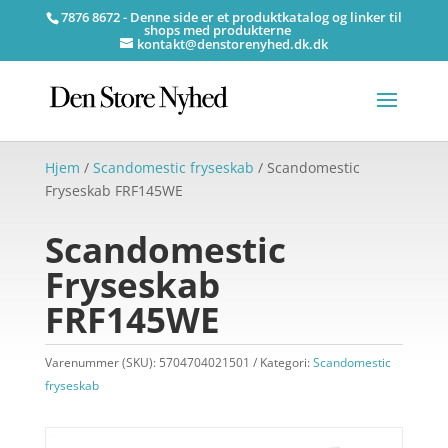
7876 8672 - Denne side er et produktkatalog og linker til
shops med produkterne
kontakt@denstorenyhed.dk.dk
Hjem
/
Scandomestic fryseskab
/ Scandomestic
Fryseskab FRF145WE
Scandomestic
Fryseskab
FRF145WE
Varenummer (SKU):
5704704021501
Kategori:
Scandomestic
fryseskab