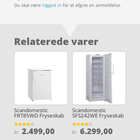
Du skal være
logged in
for at afgive en anmeldelse.
Relaterede varer
Scandomestic
Scandomestic
FRT85WD Fryseskab
SFS242WE Fryseskab
2.499,00
6.299,00
Vurderet
Vurderet
kr.
kr.
4.4
4.3
ud af 5
ud af 5