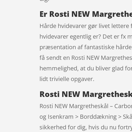
Er Rosti NEW Margrethes
Hårde hvidevarer gør livet lettere
hvidevarer egentlig er? Det er f
præsentation af fantastiske hårde 
få sendt en Rosti NEW Margretheskå
hemmelighed, at du bliver glad for
lidt trivielle opgaver.
Rosti NEW Margretheskå
Rosti NEW Margretheskål – Carbon 
og Isenkram > Borddækning > Skåle
sikkerhed for dig, hvis du nu fort