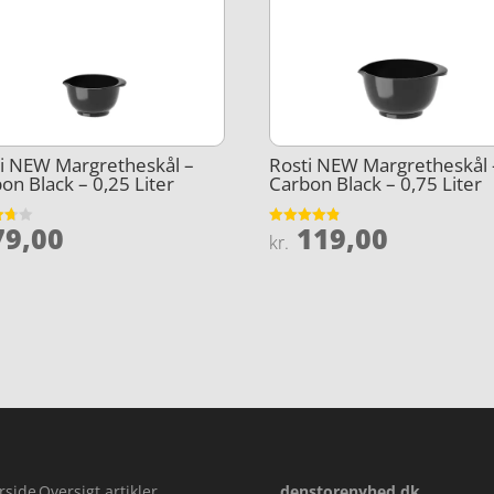
i NEW Margretheskål –
Rosti NEW Margretheskål 
on Black – 0,25 Liter
Carbon Black – 0,75 Liter
9,00
119,00
et
Vurderet
kr.
4.8
5
ud af 5
rside
Oversigt artikler
denstorenyhed.dk