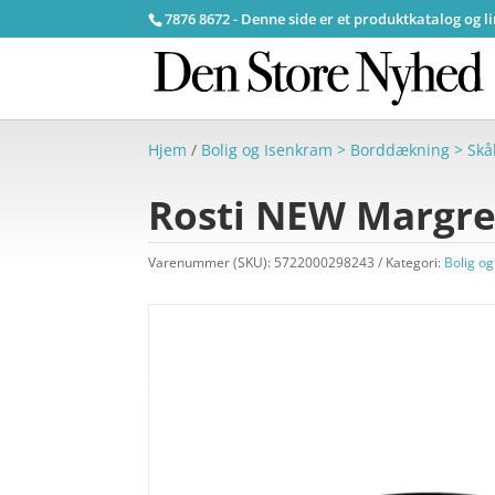
7876 8672 - Denne side er et produktkatalog og l
Hjem
/
Bolig og Isenkram > Borddækning > Skå
Rosti NEW Margret
Varenummer (SKU):
5722000298243
Kategori:
Bolig o