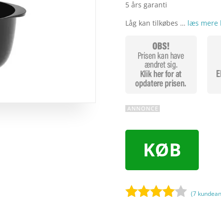
5 års garanti
Låg kan tilkøbes …
læs mere 
KØB
(
7
kundean
Bedømt
som
3.9