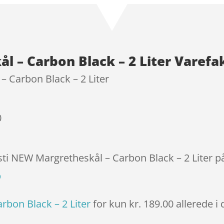
ud af 5
baseret
på
kundebed
l – Carbon Black – 2 Liter Varefa
ømmels
er
– Carbon Black – 2 Liter
0
sti NEW Margretheskål – Carbon Black – 2 Liter på
p
rbon Black – 2 Liter
for kun kr. 189.00
allerede i