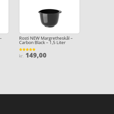
–
Rosti NEW Margretheskål –
Carbon Black – 1,5 Liter
149,00
Vurderet
kr.
4.9
ud af 5