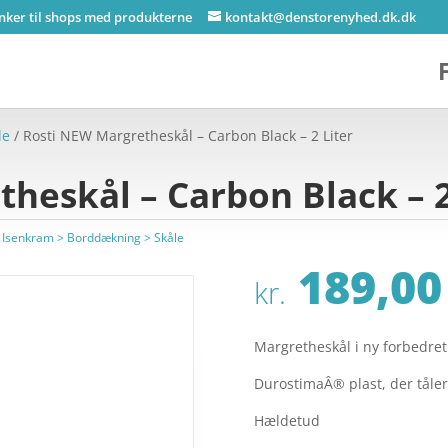
inker til shops med produkterne
kontakt@denstorenyhed.dk.dk
le
/ Rosti NEW Margretheskål – Carbon Black – 2 Liter
heskål – Carbon Black – 2
g Isenkram > Borddækning > Skåle
189,00
kr.
Margretheskål i ny forbedret
DurostimaÂ® plast, der tåler
Hældetud