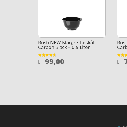
Rosti NEW Margretheskål –
Rost
Carbon Black – 0,5 Liter
Carb
99,00
7
Vurderet
Vurder
kr.
kr.
4.7
3.7
ud af 5
ud af 
Fo