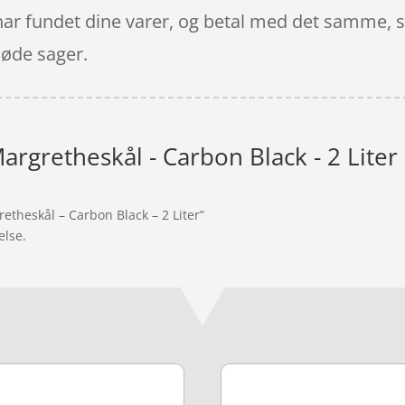
u har fundet dine varer, og betal med det samme,
søde sager.
rgretheskål - Carbon Black - 2 Liter
etheskål – Carbon Black – 2 Liter”
else.