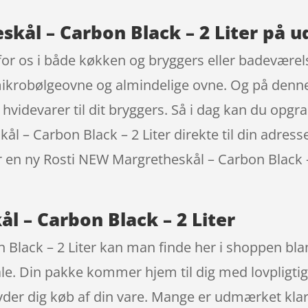
kål – Carbon Black – 2 Liter på u
 for os i både køkken og bryggers eller badevære
x mikrobølgeovne og almindelige ovne. Og på denn
hvidevarer til dit bryggers. Så i dag kan du opgr
l – Carbon Black – 2 Liter direkte til din adress
 en ny Rosti NEW Margretheskål – Carbon Black – 2
l – Carbon Black – 2 Liter
Black – 2 Liter kan man finde her i shoppen bland
. Din pakke kommer hjem til dig med lovpligtige
ryder dig køb af din vare. Mange er udmærket kla