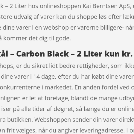
– 2 Liter hos onlineshoppen Kai Berntsen ApS, de
 store udvalg af varer kan du shoppe løs efter læk
e dine varer i en webshop er varerne billigere-
å kommer det dig til gode.
 – Carbon Black – 2 Liter kun kr.
ops, er du sikret lidt bedre rettigheder, som ikk
dine varer i 14 dage. efter du har købt dine var
a konkurrenterne i markedet. En anden fordel ved o
nlignen er let at foretage, blandt de mange udbyd
er på alle tider af døgnet, så længe du er onlin
fra butikken. Webshoppen sender din varer direkte
kan frit vælges, når du angiver leveringadresse. I