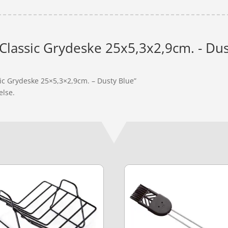
Classic Grydeske 25x5,3x2,9cm. - Dus
sic Grydeske 25×5,3×2,9cm. – Dusty Blue”
else.