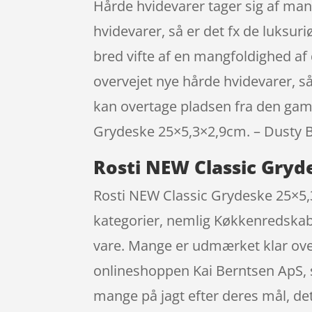
Hårde hvidevarer tager sig af man
hvidevarer, så er det fx de luks
bred vifte af en mangfoldighed af 
overvejet nye hårde hvidevarer, 
kan overtage pladsen fra den gaml
Grydeske 25×5,3×2,9cm. – Dusty Blu
Rosti NEW Classic Gryd
Rosti NEW Classic Grydeske 25×5,3×
kategorier, nemlig Køkkenredskaber
vare. Mange er udmærket klar ove
onlineshoppen Kai Berntsen ApS, s
mange på jagt efter deres mål, de