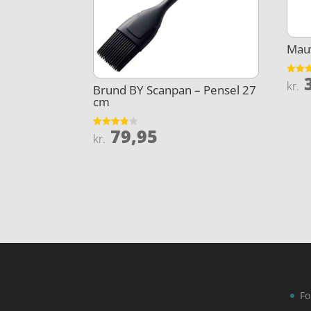
Mauv
3
Vurder
kr.
Brund BY Scanpan – Pensel 27
4.2
ud af 
cm
79,95
Vurderet
kr.
3.8
ud af 5
Fo