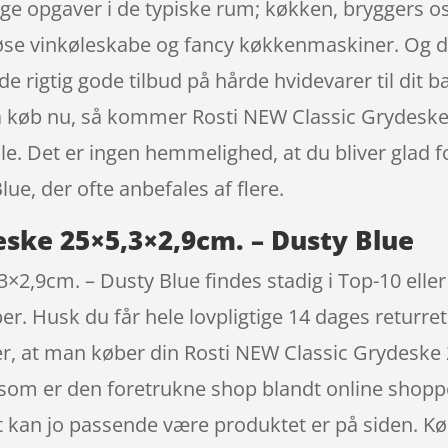
ge opgaver i de typiske rum; køkken, bryggers os
uriøse vinkøleskabe og fancy køkkenmaskiner. Og
de rigtig gode tilbud på hårde hvidevarer til dit 
så køb nu, så kommer Rosti NEW Classic Grydeske
e. Det er ingen hemmelighed, at du bliver glad f
e, der ofte anbefales af flere.
eske 25×5,3×2,9cm. – Dusty Blue
2,9cm. – Dusty Blue findes stadig i Top-10 eller 
. Husk du får hele lovpligtige 14 dages returret 
r, at man køber din Rosti NEW Classic Grydeske
om er den foretrukne shop blandt online shoppere
t kan jo passende være produktet er på siden. Kø