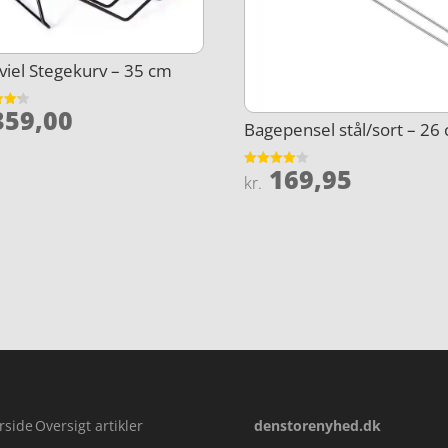
iel Stegekurv – 35 cm
59,00
et
Bagepensel stål/sort – 26
5
169,95
Vurderet
kr.
4
ud af 5
rside
Oversigt artikler
denstorenyhed.dk