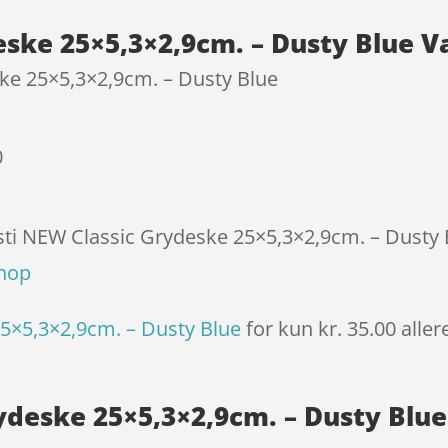
kundebed
eske 25×5,3×2,9cm. – Dusty Blue V
ømmels
er
ke 25×5,3×2,9cm. – Dusty Blue
0
osti NEW Classic Grydeske 25×5,3×2,9cm. – Dusty B
shop
5×5,3×2,9cm. – Dusty Blue
for kun kr. 35.00
aller
ydeske 25×5,3×2,9cm. – Dusty Blue