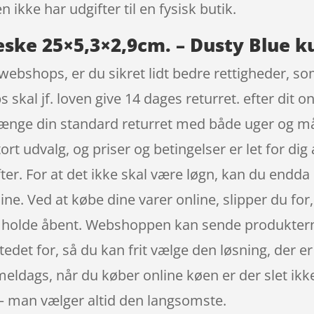
 ikke har udgifter til en fysisk butik.
ske 25×5,3×2,9cm. – Dusty Blue ku
webshops, er du sikret lidt bedre rettigheder, so
kal jf. loven give 14 dages returret. efter dit onl
nge din standard returret med både uger og mån
rt udvalg, og priser og betingelser er let for dig
ter. For at det ikke skal være løgn, kan du endd
ne. Ved at købe dine varer online, slipper du for, 
l holde åbent. Webshoppen kan sende produkterne 
tedet for, så du kan frit vælge den løsning, der er
eldags, når du køber online køen er der slet ikke,
 – man vælger altid den langsomste.