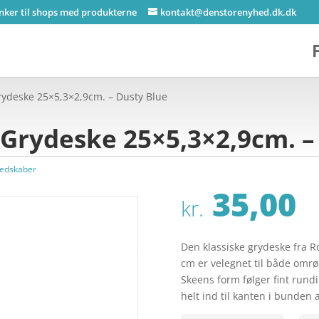
inker til shops med produkterne
kontakt@denstorenyhed.dk.dk
rydeske 25×5,3×2,9cm. – Dusty Blue
 Grydeske 25×5,3×2,9cm. –
edskaber
35,00
kr.
Den klassiske grydeske fra R
cm er velegnet til både omrø
Skeens form følger fint rundi
helt ind til kanten i bunden