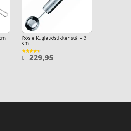
 cm
Rösle Kugleudstikker stål – 3
cm
229,95
Vurderet
kr.
4.6
ud af 5