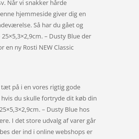
v. Når vi snakker hårde
 denne hjemmeside giver dig en
badeværelse. Så har du gået og
 25×5,3×2,9cm. – Dusty Blue der
or en ny Rosti NEW Classic
tæt på i en vores rigtig gode
hvis du skulle fortryde dit køb din
 25×5,3×2,9cm. – Dusty Blue hos
. I det store udvalg af varer går
bes der ind i online webshops er