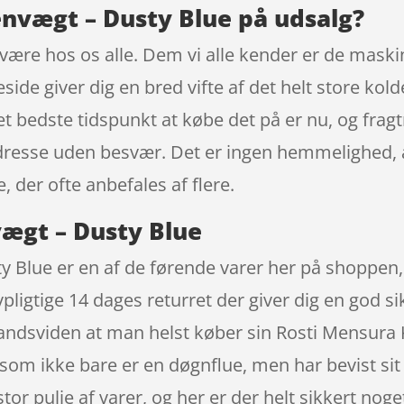
nvægt – Dusty Blue på udsalg?
dvære hos os alle. Dem vi alle kender er de maskin
 giver dig en bred vifte af det helt store kolde
 det bedste tidspunkt at købe det på er nu, og fr
dresse uden besvær. Det er ingen hemmelighed, at
der ofte anbefales af flere.
ægt – Dusty Blue
Blue er en af de førende varer her på shoppen, 
ligtige 14 dages returret der giver dig en god sik
emandsviden at man helst køber sin Rosti Mensur
som ikke bare er en døgnflue, men har bevist si
stor pulje af varer, og her er der helt sikkert nog