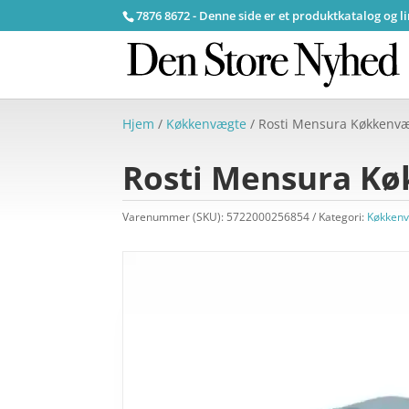
7876 8672 - Denne side er et produktkatalog og l
Hjem
/
Køkkenvægte
/ Rosti Mensura Køkkenvæ
Rosti Mensura Kø
Varenummer (SKU):
5722000256854
Kategori:
Køkken