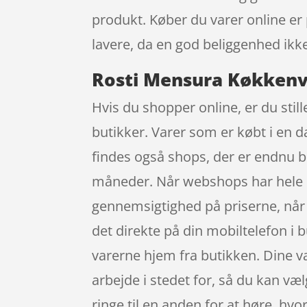
produkt. Køber du varer online er
lavere, da en god beliggenhed ikk
Rosti Mensura Køkkenvæ
Hvis du shopper online, er du still
butikker. Varer som er købt i en d
findes også shops, der er endnu 
måneder. Når webshops har hele de
gennemsigtighed på priserne, når
det direkte på din mobiltelefon i b
varerne hjem fra butikken. Dine va
arbejde i stedet for, så du kan væl
ringe til en anden for at høre, hvo