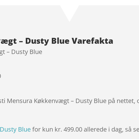
som
4.3
ud af 5
baseret
på
kundebedø
ægt – Dusty Blue Varefakta
mmelser
t – Dusty Blue
0
osti Mensura Køkkenvægt – Dusty Blue på nettet, 
Dusty Blue
for kun kr. 499.00
allerede i dag, så s