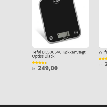
Tefal BC5005V0 Køkkenvægt
Wil
Optiss Black
2
Vurder
kr.
249,00
4.1
Vurderet
kr.
ud af 
4.4
ud af 5