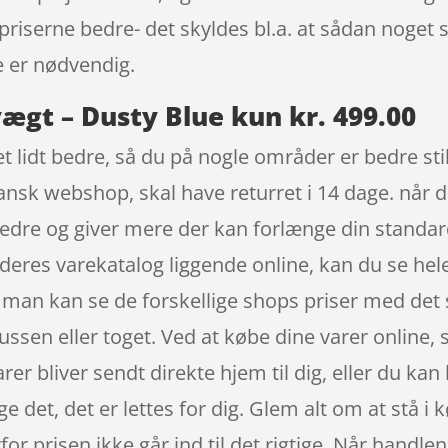
 priserne bedre- det skyldes bl.a. at sådan noge
e er nødvendig.
gt – Dusty Blue kun kr. 499.00
et lidt bedre, så du på nogle områder er bedre stil
ansk webshop, skal have returret i 14 dage. når d
bedre og giver mere der kan forlænge din standa
res varekatalog liggende online, kan du se hele
 man kan se de forskellige shops priser med det
ussen eller toget. Ved at købe dine varer online, s
rer bliver sendt direkte hjem til dig, eller du ka
ge det, det er lettes for dig. Glem alt om at stå i 
rfor prisen ikke går ind til det rigtige. Når handle