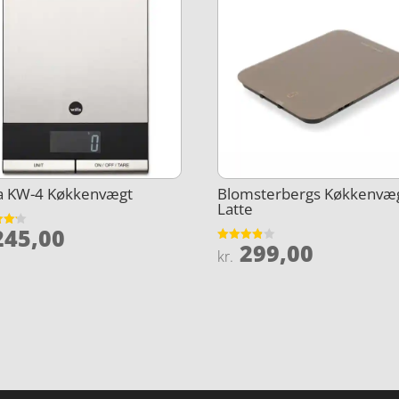
fa KW-4 Køkkenvægt
Blomsterbergs Køkkenvæg
Latte
45,00
et
299,00
Vurderet
kr.
5
3.8
ud af 5