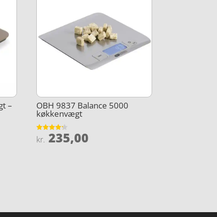
t –
OBH 9837 Balance 5000
køkkenvægt
235,00
Vurderet
kr.
4.2
ud af 5