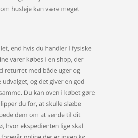
t som husleje kan være meget
let, end hvis du handler I fysiske
ine varer købes i en shop, der
rd returret med både uger og
 udvalget, og det giver en god
 samme. Du kan oven i købet gøre
lipper du for, at skulle slæbe
n bede dem om at sende til dit
kø, hvor ekspedienten lige skal
n foregår online der er ingen kø