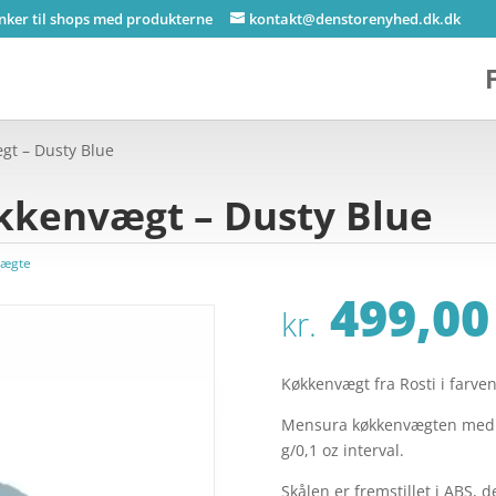
inker til shops med produkterne
kontakt@denstorenyhed.dk.dk
gt – Dusty Blue
kkenvægt – Dusty Blue
vægte
499,00
kr.
Køkkenvægt fra Rosti i farve
Mensura køkkenvægten med LE
g/0,1 oz interval.
Skålen er fremstillet i ABS,