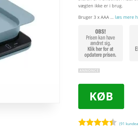
vægten ikke er i brug.
Bruger 3 x AAA …
læs mere h
KØB
(
91
kundea
Bedømt