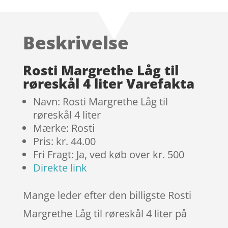
som
4.1
ud af 5
baseret
Beskrivelse
på
kundebedø
mmelser
Rosti Margrethe Låg til
røreskål 4 liter Varefakta
Navn: Rosti Margrethe Låg til
røreskål 4 liter
Mærke: Rosti
Pris: kr. 44.00
Fri Fragt: Ja, ved køb over kr. 500
Direkte link
Mange leder efter den billigste Rosti
Margrethe Låg til røreskål 4 liter på