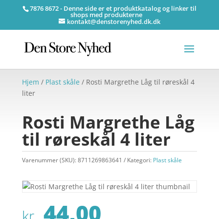
7876 8672 - Denne side er et produktkatalog og linker til
shops med produkterne
kontakt@denstorenyhed.dk.dk
Hjem
/
Plast skåle
/ Rosti Margrethe Låg til røreskål 4
liter
Rosti Margrethe Låg
til røreskål 4 liter
Varenummer (SKU):
8711269863641
Kategori:
Plast skåle
44,00
kr.