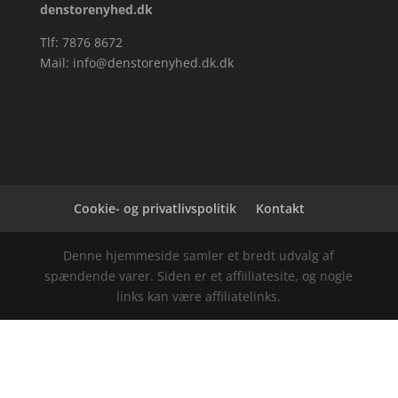
denstorenyhed.dk
Tlf: 7876 8672
Mail:
info@denstorenyhed.dk.dk
Cookie- og privatlivspolitik
Kontakt
Denne hjemmeside samler et bredt udvalg af
spændende varer. Siden er et affiiliatesite, og nogle
links kan være affiliatelinks.