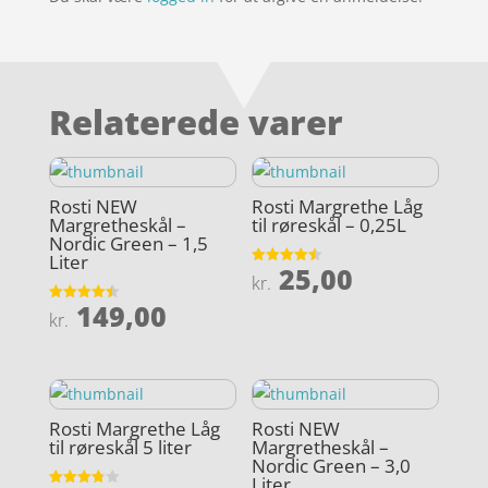
Relaterede varer
Rosti NEW
Rosti Margrethe Låg
Margretheskål –
til røreskål – 0,25L
Nordic Green – 1,5
Liter
25,00
Vurderet
kr.
4.5
ud af 5
149,00
Vurderet
kr.
4.5
ud af 5
Rosti Margrethe Låg
Rosti NEW
til røreskål 5 liter
Margretheskål –
Nordic Green – 3,0
Liter