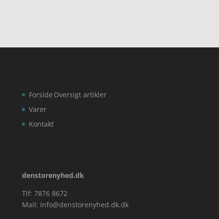
Forside
Oversigt artikler
Varer
Kontakt
denstorenyhed.dk
Tlf: 7876 8672
Mail:
info@denstorenyhed.dk.dk