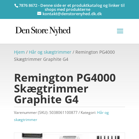
7876 8672 - Denne side er et produktkatalog og linker til
shops med produkterne
kontakt@denstorenyhed.dk.dk
Hjem
/
Hår og skægtrimmer
/ Remington PG4000
Skægtrimmer Graphite G4
Remington PG4000
Skægtrimmer
Graphite G4
Varenummer (SKU):
5038061100877
Kategori:
Hår og
skægtrimmer