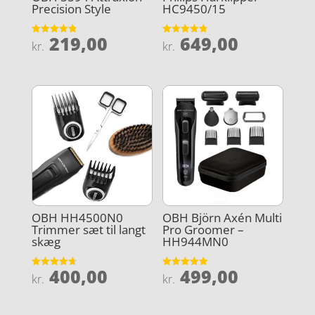
Precision Style
HC9450/15
219,00
649,00
Vurderet
Vurderet
kr.
kr.
4.8
4.8
ud af 5
ud af 5
OBH HH4500N0
OBH Björn Axén Multi
Trimmer sæt til langt
Pro Groomer –
skæg
HH944MN0
400,00
499,00
Vurderet
Vurderet
kr.
kr.
4.7
5
ud af 5
ud af 5