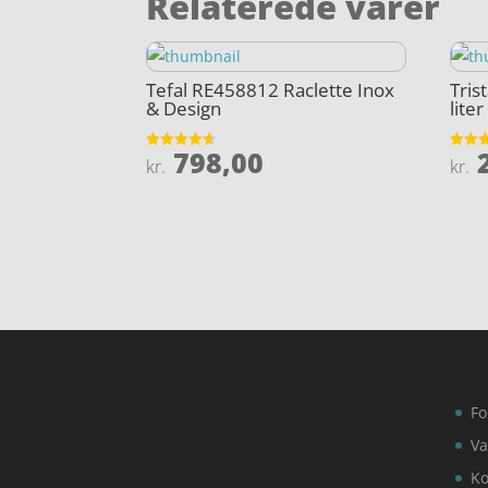
Relaterede varer
Tefal RE458812 Raclette Inox
Tris
& Design
liter
798,00
2
Vurderet
Vurder
kr.
kr.
4.6
3.8
ud af 5
ud af 
Fo
Va
Ko