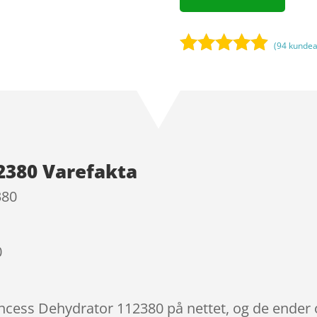
(
94
kundea
Bedømt
som
4.8
ud af 5
baseret på
kundebedø
mmelser
2380 Varefakta
380
0
incess Dehydrator 112380 på nettet, og de ender o