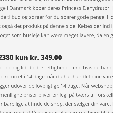
ange i Danmark køber deres Princess Dehydrator
ode tilbud og sørger for du sparer gode penge. 
dt også det produkt på denne side. Købes der ind
 noget som husleje kan være meget lavere, da en 
380 kun kr. 349.00
r de dig lidt bedre rettigheder, end hvis du handl
 returret i 14 dage. når du har handlet dine vare
ger udover de lovpligtige 14 dage. Når webshops 
mmenlligne priser bliver en leg, på tværs af forsk
r bare lige at finde de shop, der sælger din vare.
at døje med at få bugseret alle varerne hjem til dig