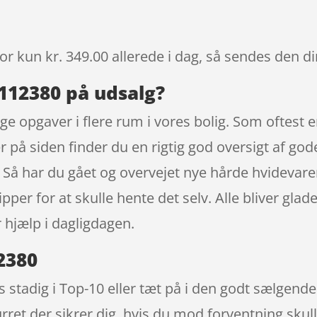
or kun kr. 349.00
allerede i dag, så sendes den di
 112380 på udsalg?
e opgaver i flere rum i vores bolig. Som oftest e
 på siden finder du en rigtig god oversigt af god
 Så har du gået og overvejet nye hårde hvidevare
ipper for at skulle hente det selv. Alle bliver gla
 hjælp i dagligdagen.
2380
 stadig i Top-10 eller tæt på i den godt sælgend
urret der sikrer dig, hvis du mod forventning skul