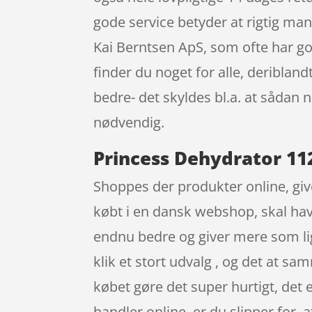
gode service betyder at rigtig m
Kai Berntsen ApS, som ofte har g
finder du noget for alle, deriblan
bedre- det skyldes bl.a. at sådan
nødvendig.
Princess Dehydrator 112
Shoppes der produkter online, give
købt i en dansk webshop, skal have
endnu bedre og giver mere som lig
klik et stort udvalg , og det at sa
købet gøre det super hurtigt, det e
handler online, er du slipper for, 