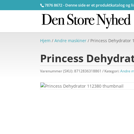
7876 8672 - Denne side er et produktkatalog og l
Hjem
/
Andre maskiner
/ Princess Dehydrator 
Princess Dehydra
Varenummer (SKU):
8712836318861
Kategori:
Andre m