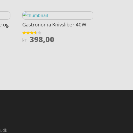
e og
Gastronoma Knivsliber 40W
398,00
Vurderet
kr.
3.6
ud af 5
k.dk