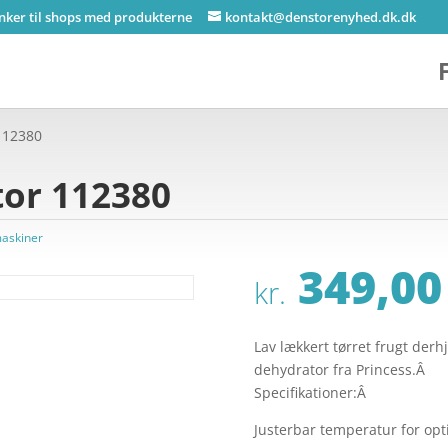
inker til shops med produkterne
kontakt@denstorenyhed.dk.dk
112380
tor 112380
askiner
349,00
kr.
Lav lækkert tørret frugt d
dehydrator fra Princess.Â
Specifikationer:Â
Justerbar temperatur for opt