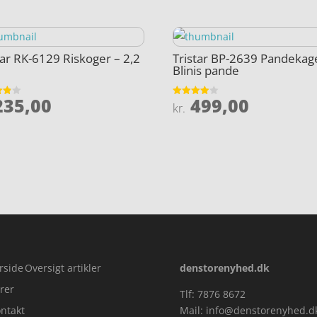
tar RK-6129 Riskoger – 2,2
Tristar BP-2639 Pandekag
Blinis pande
35,00
499,00
et
Vurderet
kr.
3.9
5
ud af 5
rside
Oversigt artikler
denstorenyhed.dk
rer
Tlf: 7876 8672
ntakt
Mail:
info@denstorenyhed.d