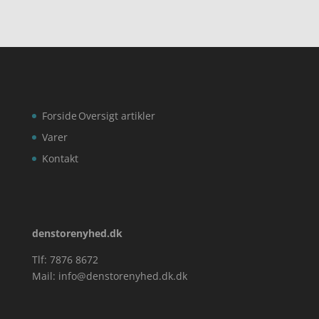
Forside
Oversigt artikler
Varer
Kontakt
denstorenyhed.dk
Tlf: 7876 8672
Mail:
info@denstorenyhed.dk.dk