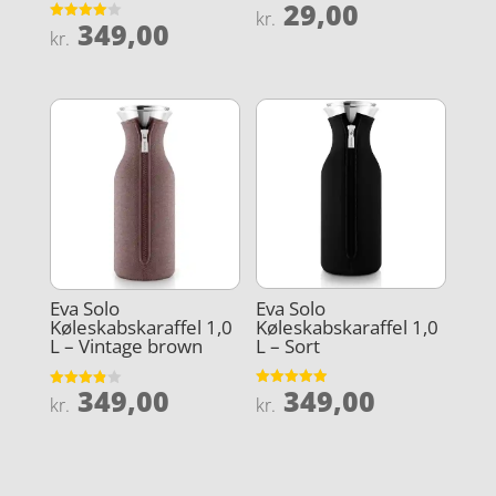
29,00
Vurderet
kr.
349,00
4.8
Vurderet
kr.
ud af 5
4
ud af 5
Eva Solo
Eva Solo
Køleskabskaraffel 1,0
Køleskabskaraffel 1,0
L – Sort
L – Vintage brown
349,00
349,00
Vurderet
Vurderet
kr.
kr.
4.9
3.9
ud af 5
ud af 5