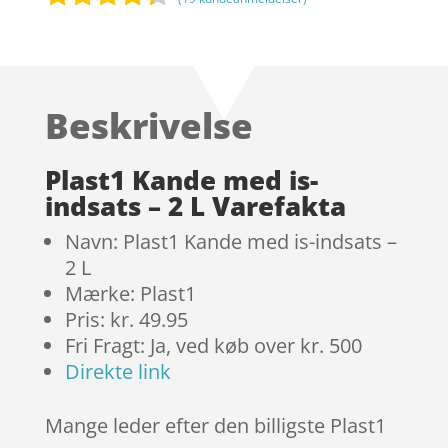
Bedømt
som
4.2
ud af 5
baseret
Beskrivelse
på
kundebedø
mmelser
Plast1 Kande med is-
indsats – 2 L Varefakta
Navn: Plast1 Kande med is-indsats –
2 L
Mærke: Plast1
Pris: kr. 49.95
Fri Fragt: Ja, ved køb over kr. 500
Direkte link
Mange leder efter den billigste Plast1