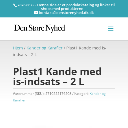
7876 8672 - Denne side er et produktkatalog og linker til
shops med produkterne
kontakt@denstorenyhed.dk.dk
Hjem
/
Kander og Karafler
/ Plast1 Kande med is-
indsats – 2 L
Plast1 Kande med
is-indsats – 2 L
Varenummer (SKU):
5710255176508
Kategori:
Kander og
Karafler